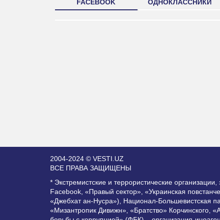
FACEBOOK
ОДНОКЛАССНИКИ
2004-2024 © VESTI.UZ
ВСЕ ПРАВА ЗАЩИЩЕНЫ
* Экстремистские и террористические организации
Facebook, «Правый сектор», «Украинская повстанч
«Джебхат ан-Нусра»), Национал-Большевистская п
«Мизантропик Дивижн», «Братство» Корчинского, «
борьбы с коррупцией» (ФБК) – организация-иноаге