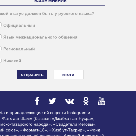
ВАШЕ МНЕНИЕ
акой статус должен быть у русского языка?
Официальный
Язык межнационального общения
Региональный
Никакой
итоги
ta и принадлежащие ей соцсети Instagram и
ат Фатх аш-Шам» (бывшая «Джабхат ан-Нусра»,
мско-татарского народа», «Свидетели Иеговы»,
ий союз», «Формат-18», «Хизб ут-Тахрир», «Фонд
по решению суда; её основатель Алексей Навальный