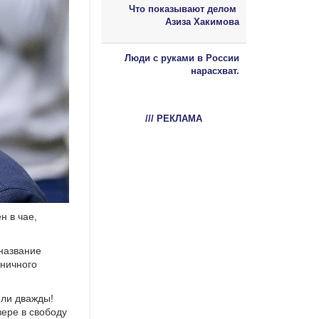
Что показывают делом
Азиза Хакимова
Люди с руками в России
нарасхват.
/// РЕКЛАМА
н в чае,
 название
иничного
или дважды!
вере в свободу