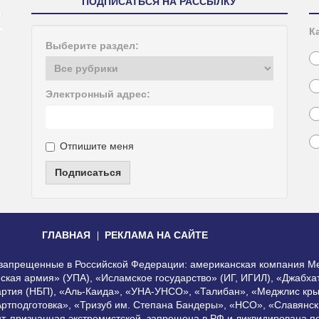
ПОДПИСАТЬСЯ НА РАССЫЛКУ
К
Выберите раздел:
Электронный адрес:
Отпишите меня
Подписаться
ГЛАВНАЯ
РЕКЛАМА НА САЙТЕ
, запрещенные в Российской Федерации: американская компания Me
еская армия» (УПА), «Исламское государство» (ИГ, ИГИЛ), «Джабх
артия (НБП), «Аль-Каида», «УНА-УНСО», «Талибан», «Меджлис кры
Артподготовка», «Тризуб им. Степана Бандеры», «НСО», «Славянск
нт, признанная экстремистской, запрещена в РФ и ликвидирована 