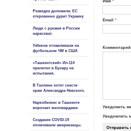
Имя
*
Разведка доложила: ЕС
откровенно дурит Украину
Email
*
Люди с руками в России
нарасхват.
Узбеков отлавливали на
Комментарий
футбольном ЧМ в США
«Ташкентский» Ил-114
прилетел в Бухару на
испытания.
В Таллине хотят снести
храм Александра Невского.
Наркобизнес в Ташкенте
Уведомить ме
ворочает миллиардами
Уведомлять м
Создание COVID-19
оплачивали американцы.