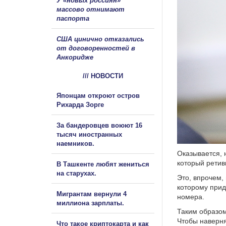
У «новых россиян»
массово отнимают
паспорта
США цинично отказались
от договоренностей в
Анкоридже
/// НОВОСТИ
Японцам откроют остров
Рихарда Зорге
За бандеровцев воюют 16
тысяч иностранных
наемников.
Оказывается, 
который ретив
В Ташкенте любят жениться
на старухах.
Это, впрочем,
которому прид
Мигрантам вернули 4
номера.
миллиона зарплаты.
Таким образом
Чтобы наверня
Что такое криптокарта и как