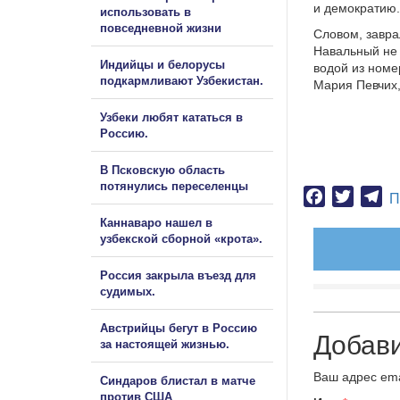
и демократию.
использовать в
повседневной жизни
Словом, завра
Навальный не 
Индийцы и белорусы
водой из номе
подкармливают Узбекистан.
Мария Певчих,
Узбеки любят кататься в
Россию.
В Псковскую область
потянулись переселенцы
Facebook
Twitter
Te
П
Каннаваро нашел в
узбекской сборной «крота».
Россия закрыла въезд для
судимых.
Австрийцы бегут в Россию
Добав
за настоящей жизнью.
Ваш адрес ema
Синдаров блистал в матче
против США