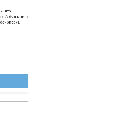
ь, что
ю. А бутылки с
восибирска