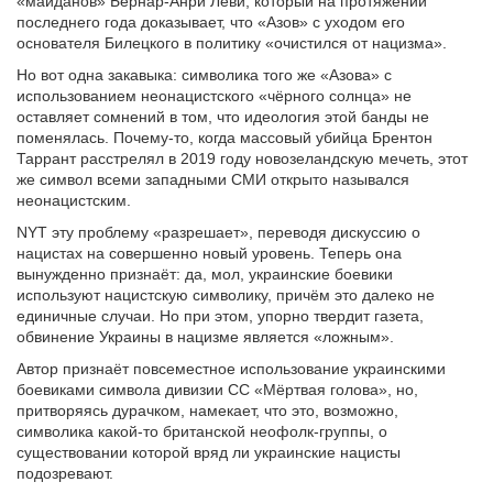
«майданов» Бернар-Анри Леви, который на протяжении
последнего года доказывает, что «Азов» с уходом его
основателя Билецкого в политику «очистился от нацизма».
Но вот одна закавыка: символика того же «Азова» с
использованием неонацистского «чёрного солнца» не
оставляет сомнений в том, что идеология этой банды не
поменялась. Почему-то, когда массовый убийца Брентон
Таррант расстрелял в 2019 году новозеландскую мечеть, этот
же символ всеми западными СМИ открыто назывался
неонацистским.
NYT эту проблему «разрешает», переводя дискуссию о
нацистах на совершенно новый уровень. Теперь она
вынужденно признаёт: да, мол, украинские боевики
используют нацистскую символику, причём это далеко не
единичные случаи. Но при этом, упорно твердит газета,
обвинение Украины в нацизме является «ложным».
Автор признаёт повсеместное использование украинскими
боевиками символа дивизии СС «Мёртвая голова», но,
притворяясь дурачком, намекает, что это, возможно,
символика какой-то британской неофолк-группы, о
существовании которой вряд ли украинские нацисты
подозревают.