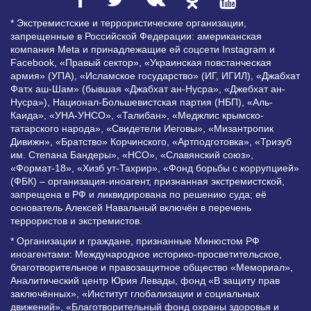
* Экстремистские и террористические организации,
запрещенные в Российской Федерации: американская
компания Meta и принадлежащие ей соцсети Instagram и
Facebook, «Правый сектор», «Украинская повстанческая
армия» (УПА), «Исламское государство» (ИГ, ИГИЛ), «Джабхат
Фатх аш-Шам» (бывшая «Джабхат ан-Нусра», «Джебхат ан-
Нусра»), Национал-Большевистская партия (НБП), «Аль-
Каида», «УНА-УНСО», «Талибан», «Меджлис крымско-
татарского народа», «Свидетели Иеговы», «Мизантропик
Дивижн», «Братство» Корчинского, «Артподготовка», «Тризуб
им. Степана Бандеры», «НСО», «Славянский союз»,
«Формат-18», «Хизб ут-Тахрир», «Фонд борьбы с коррупцией»
(ФБК) – организация-иноагент, признанная экстремистской,
запрещена в РФ и ликвидирована по решению суда; её
основатель Алексей Навальный включён в перечень
террористов и экстремистов.
* Организации и граждане, признанные Минюстом РФ
иноагентами: Международное историко-просветительское,
благотворительное и правозащитное общество «Мемориал»,
Аналитический центр Юрия Левады, фонд «В защиту прав
заключённых», «Институт глобализации и социальных
движений», «Благотворительный фонд охраны здоровья и