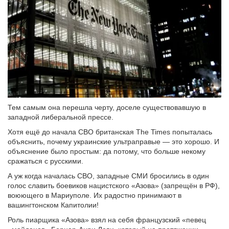
Тем самым она перешла черту, доселе существовавшую в
западной либеральной прессе.
Хотя ещё до начала СВО британская The Times попыталась
объяснить, почему украинские ультраправые — это хорошо. И
объяснение было простым: да потому, что больше некому
сражаться с русскими.
А уж когда началась СВО, западные СМИ бросились в один
голос славить боевиков нацистского «Азова» (запрещён в РФ),
воюющего в Мариуполе. Их радостно принимают в
вашингтонском Капитолии!
Роль пиарщика «Азова» взял на себя французский «певец