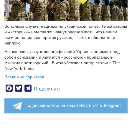
Во всяком случае, нацизма на украинской почве. Те же авторы
и «историки» нам так же начнут рассказывать, что нацизм,
если он направлен против русских, — это, в общем-то, и
неплохо.
Но, конечно, лозунг денацификации Украины не имеет под
собой оснований и является «российской пропагандой».
Никаких противоречий! В чем убеждает автор статьи в The
New York Times.
Владимир Корнилов
Facebook
Twitter
Telegram
Поделиться
Подписывайтесь на канал Вести.UZ в Telegram