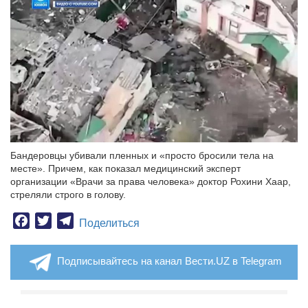
Бандеровцы убивали пленных и «просто бросили тела на
месте». Причем, как показал медицинский эксперт
организации «Врачи за права человека» доктор Рохини Хаар,
стреляли строго в голову.
Facebook
Twitter
Telegram
Поделиться
Подписывайтесь на канал Вести.UZ в Telegram