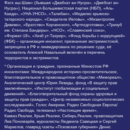
Фатх аш-Шам» (бывшая «Джабхат ан-Нусра», «Джебхат ан-
Нусра»), Национал-Большевистская партия (НБП), «Аль-
Каида», «УНА-УНСО», «Талибан», «Меджлис крымско-
татарского народа», «Свидетели Иеговы», «Мизантропик
Дивижн», «Братство» Корчинского, «Артподготовка», «Тризуб
им. Степана Бандеры», «НСО», «Славянский союз»,
«Формат-18», «Хизб ут-Тахрир», «Фонд борьбы с коррупцией»
(ФБК) – организация-иноагент, признанная экстремистской,
запрещена в РФ и ликвидирована по решению суда; её
основатель Алексей Навальный включён в перечень
террористов и экстремистов.
* Организации и граждане, признанные Минюстом РФ
иноагентами: Международное историко-просветительское,
благотворительное и правозащитное общество «Мемориал»,
Аналитический центр Юрия Левады, фонд «В защиту прав
заключённых», «Институт глобализации и социальных
движений», «Благотворительный фонд охраны здоровья и
защиты прав граждан», «Центр независимых социологических
исследований», Голос Америки, Радио Свободная Европа/
Радио Свобода, телеканал «Настоящее время»,
Кавказ.Реалии, Крым.Реалии, Сибирь.Реалии, правозащитник
Лев Пономарёв, журналисты Людмила Савицкая и Сергей
Маркелов, главред газеты «Псковская губерния» Денис