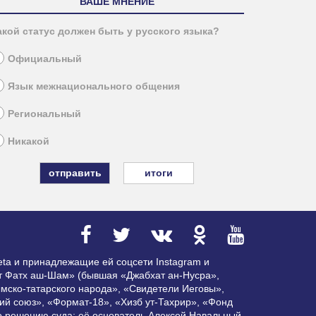
ВАШЕ МНЕНИЕ
акой статус должен быть у русского языка?
Официальный
Язык межнационального общения
Региональный
Никакой
итоги
ta и принадлежащие ей соцсети Instagram и
ат Фатх аш-Шам» (бывшая «Джабхат ан-Нусра»,
мско-татарского народа», «Свидетели Иеговы»,
ий союз», «Формат-18», «Хизб ут-Тахрир», «Фонд
по решению суда; её основатель Алексей Навальный