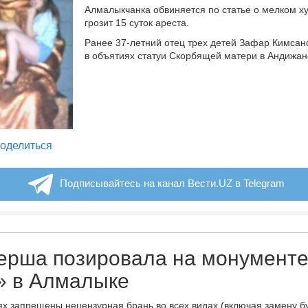
Алмалыкчанка обвиняется по статье о мелком ху
грозит 15 суток ареста.
Ранее 37-летний отец трех детей Зафар Кимсан
в объятиях статуи Скорбящей матери в Андижан
legram
оделиться
Подписывайтесь на канал Вести.UZ в Telegram
ерша позировала на монумент
» в Алмалыке
х запрещены нецензурная брань во всех видах (включая замену б