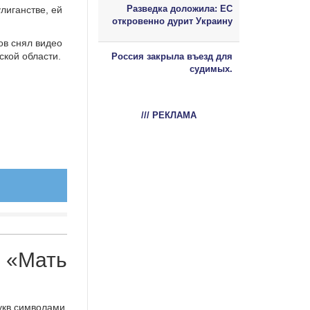
Разведка доложила: ЕС
лиганстве, ей
откровенно дурит Украину
ов снял видео
ской области.
Россия закрыла въезд для
судимых.
/// РЕКЛАМА
е «Мать
укв символами