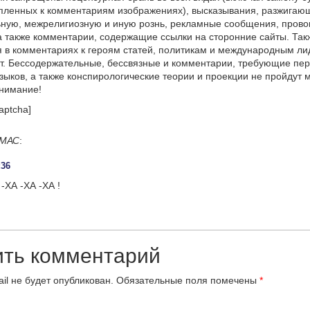
пленных к комментариям изображениях), высказывания, разжигаю
ную, межрелигиозную и иную рознь, рекламные сообщения, прово
а также комментарии, содержащие ссылки на сторонние сайты. Так
 в комментариях к героям статей, политикам и международным л
т. Бессодержательные, бессвязные и комментарии, требующие пер
языков, а также конспирологические теории и проекции не пройдут
онимание!
aptcha]
МАС
:
:36
ХА -ХА -ХА !
ить комментарий
il не будет опубликован.
Обязательные поля помечены
*