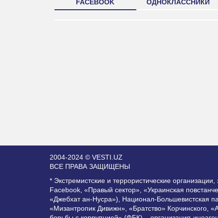
FACEBOOK
ОДНОКЛАССНИКИ
2004-2024 © VESTI.UZ
ВСЕ ПРАВА ЗАЩИЩЕНЫ
* Экстремистские и террористические организации
Facebook, «Правый сектор», «Украинская повстанч
«Джебхат ан-Нусра»), Национал-Большевистская п
«Мизантропик Дивижн», «Братство» Корчинского, «
борьбы с коррупцией» (ФБК) – организация-иноаге