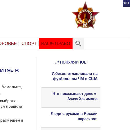
18+
ОРОВЬЕ
СПОРТ
ВАШЕ ПРАВО
/// ПОПУЛЯРНОЕ
ИТЯ» В
Узбеков отлавливали на
футбольном ЧМ в США
в Алмалыке,
.
Что показывают делом
Азиза Хакимова
 выбрала
руя правила
Люди с руками в России
нарасхват.
, размещен в