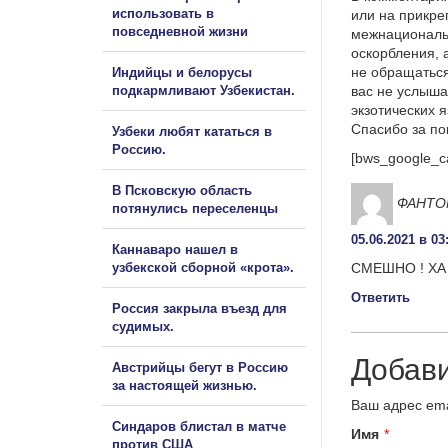
использовать в
или на прикре
повседневной жизни
межнациональ
оскорбления, 
не обращаться
Индийцы и белорусы
подкармливают Узбекистан.
вас не услыша
экзотических 
Спасибо за п
Узбеки любят кататься в
Россию.
[bws_google_c
В Псковскую область
ФАНТО
потянулись переселенцы
05.06.2021 в 03
Каннаваро нашел в
узбекской сборной «крота».
СМЕШНО ! ХА -
Ответить
Россия закрыла въезд для
судимых.
Добав
Австрийцы бегут в Россию
за настоящей жизнью.
Ваш адрес ema
Синдаров блистал в матче
Имя
*
против США