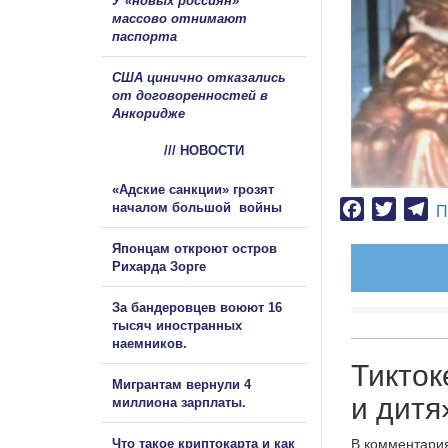
У «новых россиян»
массово отнимают
паспорта
США цинично отказались
от договоренностей в
Анкоридже
/// НОВОСТИ
«Адские санкции» грозят
началом большой войны
Facebook
Twitter
Te
П
Японцам откроют остров
Рихарда Зорге
За бандеровцев воюют 16
тысяч иностранных
наемников.
Тикток
Мигрантам вернули 4
и дитя
миллиона зарплаты.
Что такое криптокарта и как
В комментария