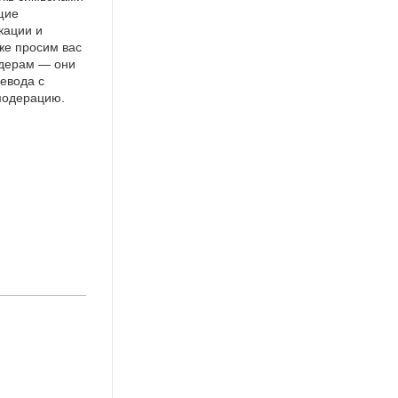
щие
кации и
же просим вас
идерам — они
евода с
 модерацию.