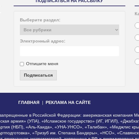
ПОДПИСАТЬСЯ НА РАССЫЛКУ
К
Выберите раздел:
Электронный адрес:
Отпишите меня
Подписаться
ГЛАВНАЯ
РЕКЛАМА НА САЙТЕ
, запрещенные в Российской Федерации: американская компания Me
еская армия» (УПА), «Исламское государство» (ИГ, ИГИЛ), «Джабх
артия (НБП), «Аль-Каида», «УНА-УНСО», «Талибан», «Меджлис кры
Артподготовка», «Тризуб им. Степана Бандеры», «НСО», «Славянск
нт, признанная экстремистской, запрещена в РФ и ликвидирована 