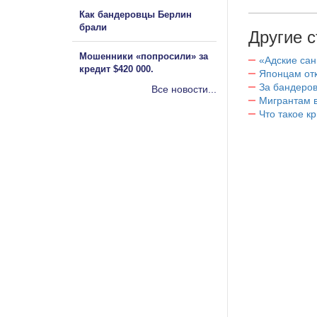
Как бандеровцы Берлин
брали
Другие с
Мошенники «попросили» за
«Адские са
кредит $420 000.
Японцам отк
За бандеров
Все новости...
Мигрантам в
Что такое к