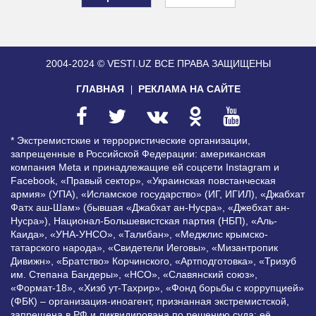
2004-2024 © VESTI.UZ
ВСЕ ПРАВА ЗАЩИЩЕНЫ
ГЛАВНАЯ
РЕКЛАМА НА САЙТЕ
* Экстремистские и террористические организации,
запрещенные в Российской Федерации: американская
компания Meta и принадлежащие ей соцсети Instagram и
Facebook, «Правый сектор», «Украинская повстанческая
армия» (УПА), «Исламское государство» (ИГ, ИГИЛ), «Джабхат
Фатх аш-Шам» (бывшая «Джабхат ан-Нусра», «Джебхат ан-
Нусра»), Национал-Большевистская партия (НБП), «Аль-
Каида», «УНА-УНСО», «Талибан», «Меджлис крымско-
татарского народа», «Свидетели Иеговы», «Мизантропик
Дивижн», «Братство» Корчинского, «Артподготовка», «Тризуб
им. Степана Бандеры», «НСО», «Славянский союз»,
«Формат-18», «Хизб ут-Тахрир», «Фонд борьбы с коррупцией»
(ФБК) – организация-иноагент, признанная экстремистской,
запрещена в РФ и ликвидирована по решению суда; её