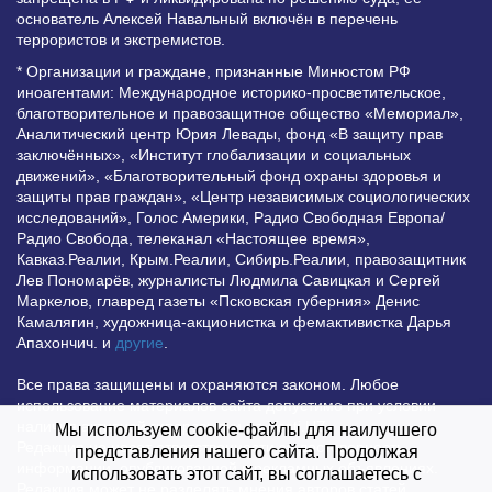
основатель Алексей Навальный включён в перечень
террористов и экстремистов.
* Организации и граждане, признанные Минюстом РФ
иноагентами: Международное историко-просветительское,
благотворительное и правозащитное общество «Мемориал»,
Аналитический центр Юрия Левады, фонд «В защиту прав
заключённых», «Институт глобализации и социальных
движений», «Благотворительный фонд охраны здоровья и
защиты прав граждан», «Центр независимых социологических
исследований», Голос Америки, Радио Свободная Европа/
Радио Свобода, телеканал «Настоящее время»,
Кавказ.Реалии, Крым.Реалии, Сибирь.Реалии, правозащитник
Лев Пономарёв, журналисты Людмила Савицкая и Сергей
Маркелов, главред газеты «Псковская губерния» Денис
Камалягин, художница-акционистка и фемактивистка Дарья
Апахончич. и
другие
.
Все права защищены и охраняются законом. Любое
использование материалов сайта допустимо при условии
наличия активной гиперссылки на Vesti.UZ.
Мы используем cookie-файлы для наилучшего
Редакция не несет ответственности за достоверность
представления нашего сайта. Продолжая
информации, опубликованной в рекламных объявлениях.
использовать этот сайт, вы соглашаетесь с
Редакция может не разделять мнения авторов статей