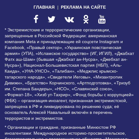
ГЛАВНАЯ
РЕКЛАМА НА САЙТЕ
* Экстремистские и террористические организации,
запрещенные в Российской Федерации: американская
компания Meta и принадлежащие ей соцсети Instagram и
Facebook, «Правый сектор», «Украинская повстанческая
армия» (УПА), «Исламское государство» (ИГ, ИГИЛ), «Джабхат
Фатх аш-Шам» (бывшая «Джабхат ан-Нусра», «Джебхат ан-
Нусра»), Национал-Большевистская партия (НБП), «Аль-
Каида», «УНА-УНСО», «Талибан», «Меджлис крымско-
татарского народа», «Свидетели Иеговы», «Мизантропик
Дивижн», «Братство» Корчинского, «Артподготовка», «Тризуб
им. Степана Бандеры», «НСО», «Славянский союз»,
«Формат-18», «Хизб ут-Тахрир», «Фонд борьбы с коррупцией»
(ФБК) – организация-иноагент, признанная экстремистской,
запрещена в РФ и ликвидирована по решению суда; её
основатель Алексей Навальный включён в перечень
террористов и экстремистов.
* Организации и граждане, признанные Минюстом РФ
иноагентами: Международное историко-просветительское,