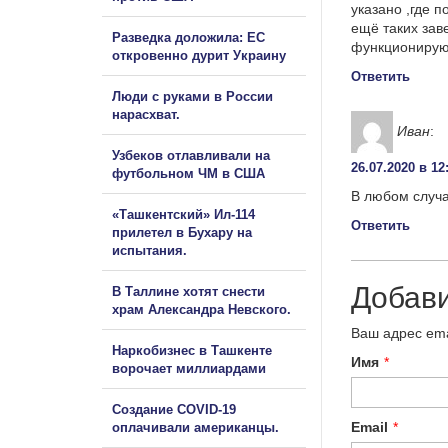
указано ,где 
ещё таких зав
Разведка доложила: ЕС
функционируют
откровенно дурит Украину
Ответить
Люди с руками в России
нарасхват.
Иван
:
Узбеков отлавливали на
26.07.2020 в 12
футбольном ЧМ в США
В любом случа
«Ташкентский» Ил-114
Ответить
прилетел в Бухару на
испытания.
Добав
В Таллине хотят снести
храм Александра Невского.
Ваш адрес ema
Наркобизнес в Ташкенте
Имя
*
ворочает миллиардами
Создание COVID-19
Email
*
оплачивали американцы.