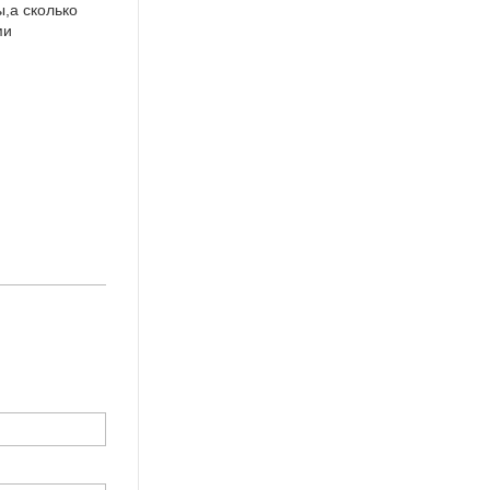
ы,а сколько
ми