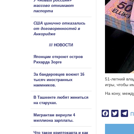
У «новых россиян»
массово отнимают
паспорта
США цинично отказались
от договоренностей в
Анкоридже
/// НОВОСТИ
Японцам откроют остров
Рихарда Зорге
За бандеровцев воюют 16
51-летний вл
тысяч иностранных
игры, чтобы и
наемников.
На кону, межд
В Ташкенте любят жениться
на старухах.
Facebook
Twitter
Te
П
Мигрантам вернули 4
миллиона зарплаты.
Что такое криптокарта и как