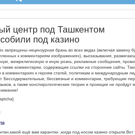
ый центр под Ташкентом
собили под казино
х запрещены нецензурная брань во всех видах (включая замену б
пленных к комментариям изображениях), высказывания, разжигаю
ную, межрелигиозную и иную рознь, рекламные сообщения, прово
а также комментарии, содержащие ссылки на сторонние сайты. Так
 в комментариях к героям статей, политикам и международным л
т. Бессодержательные, бессвязные и комментарии, требующие пер
языков, а также конспирологические теории и проекции не пройдут
онимание!
aptcha]
м
:
:58
нтин,какой ещё вам карантин ,когда под носом казино открыли.Вот 