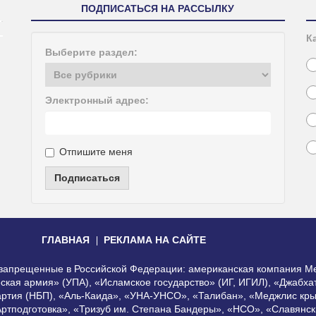
ПОДПИСАТЬСЯ НА РАССЫЛКУ
К
Выберите раздел:
Электронный адрес:
Отпишите меня
Подписаться
ГЛАВНАЯ
РЕКЛАМА НА САЙТЕ
, запрещенные в Российской Федерации: американская компания Me
еская армия» (УПА), «Исламское государство» (ИГ, ИГИЛ), «Джабх
артия (НБП), «Аль-Каида», «УНА-УНСО», «Талибан», «Меджлис кры
Артподготовка», «Тризуб им. Степана Бандеры», «НСО», «Славянск