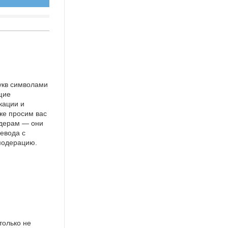
укв символами
щие
кации и
же просим вас
идерам — они
евода с
 модерацию.
только не