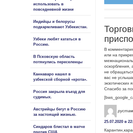
использовать в
повседневной жизни
Индийцы и белорусы
Торгов
подкармливают Узбекистан.
приспо
Узбеки любят кататься в
Россию.
В комментария
или на прикре
В Псковскую область
межнациональ
потянулись переселенцы
оскорбления, 
не обращаться
Каннаваро нашел в
вас не услыша
узбекской сборной «крота».
экзотических 
Спасибо за п
Россия закрыла въезд для
судимых.
[bws_google_c
Австрийцы бегут в Россию
руста
за настоящей жизнью.
25.07.2020 в 22
Синдаров блистал в матче
Карантин,кара
против США