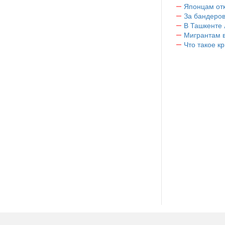
Японцам отк
За бандеров
В Ташкенте 
Мигрантам в
Что такое к