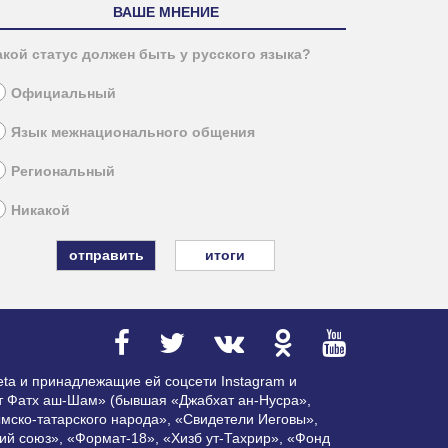
ВАШЕ МНЕНИЕ
акой статус должен быть у русского языка?
Официальный
Язык межнационального общения
Региональный
Никакой
итоги
ta и принадлежащие ей соцсети Instagram и
ат Фатх аш-Шам» (бывшая «Джабхат ан-Нусра»,
мско-татарского народа», «Свидетели Иеговы»,
ий союз», «Формат-18», «Хизб ут-Тахрир», «Фонд