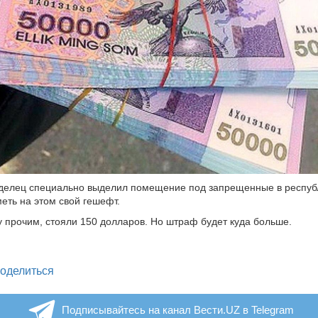
аделец специально выделил помещение под запрещенные в респуб
меть на этом свой гешефт.
у прочим, стояли 150 долларов. Но штраф будет куда больше.
legram
оделиться
Подписывайтесь на канал Вести.UZ в Telegram