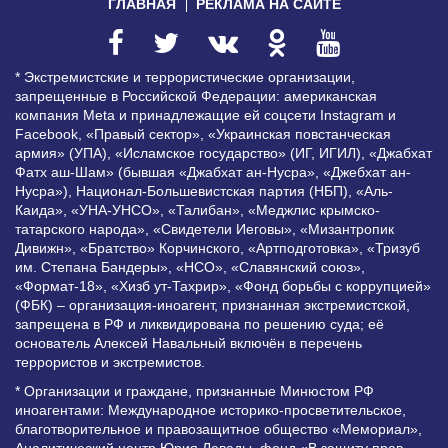
ГЛАВНАЯ
РЕКЛАМА НА САЙТЕ
* Экстремистские и террористические организации,
запрещенные в Российской Федерации: американская
компания Meta и принадлежащие ей соцсети Instagram и
Facebook, «Правый сектор», «Украинская повстанческая
армия» (УПА), «Исламское государство» (ИГ, ИГИЛ), «Джабхат
Фатх аш-Шам» (бывшая «Джабхат ан-Нусра», «Джебхат ан-
Нусра»), Национал-Большевистская партия (НБП), «Аль-
Каида», «УНА-УНСО», «Талибан», «Меджлис крымско-
татарского народа», «Свидетели Иеговы», «Мизантропик
Дивижн», «Братство» Корчинского, «Артподготовка», «Тризуб
им. Степана Бандеры», «НСО», «Славянский союз»,
«Формат-18», «Хизб ут-Тахрир», «Фонд борьбы с коррупцией»
(ФБК) – организация-иноагент, признанная экстремистской,
запрещена в РФ и ликвидирована по решению суда; её
основатель Алексей Навальный включён в перечень
террористов и экстремистов.
* Организации и граждане, признанные Минюстом РФ
иноагентами: Международное историко-просветительское,
благотворительное и правозащитное общество «Мемориал»,