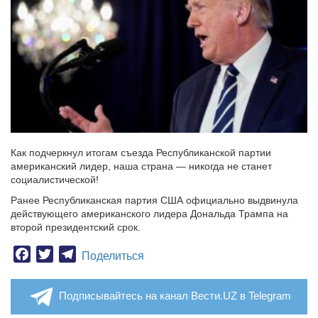
Как подчеркнул итогам съезда Республиканской партии
американский лидер, наша страна — никогда не станет
социалистической!
Ранее Республиканская партия США официально выдвинула
действующего американского лидера Дональда Трампа на
второй президентский срок.
Facebook
Twitter
Telegram
Поделиться
Подписывайтесь на канал Вести.UZ в Telegram