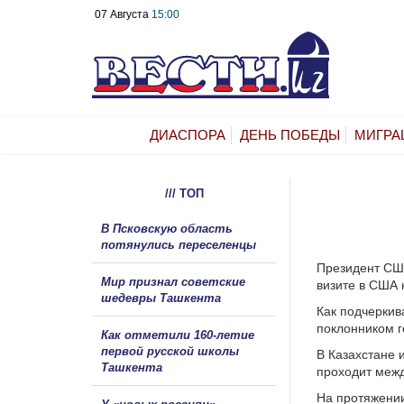
07 Августа
15:00
ДИАСПОРА
ДЕНЬ ПОБЕДЫ
МИГРА
/// ТОП
В Псковскую область
потянулись переселенцы
Президент США
Мир признал советские
визите в США к
шедевры Ташкента
Как подчеркив
поклонником 
Как отметили 160-летие
первой русской школы
В Казахстане 
Ташкента
проходит межд
На протяжении