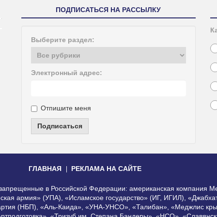
ПОДПИСАТЬСЯ НА РАССЫЛКУ
К
Выберите раздел:
Электронный адрес:
Отпишите меня
Подписаться
ГЛАВНАЯ
РЕКЛАМА НА САЙТЕ
, запрещенные в Российской Федерации: американская компания Me
еская армия» (УПА), «Исламское государство» (ИГ, ИГИЛ), «Джабх
артия (НБП), «Аль-Каида», «УНА-УНСО», «Талибан», «Меджлис кры
Артподготовка», «Тризуб им. Степана Бандеры», «НСО», «Славянск