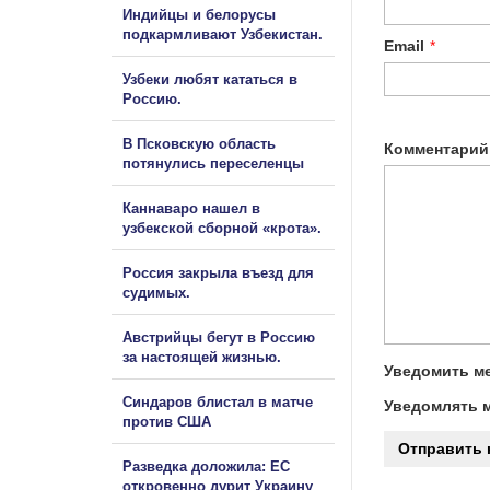
Индийцы и белорусы
подкармливают Узбекистан.
Email
*
Узбеки любят кататься в
Россию.
В Псковскую область
Комментарий
потянулись переселенцы
Каннаваро нашел в
узбекской сборной «крота».
Россия закрыла въезд для
судимых.
Австрийцы бегут в Россию
за настоящей жизнью.
Уведомить ме
Синдаров блистал в матче
Уведомлять м
против США
Разведка доложила: ЕС
откровенно дурит Украину