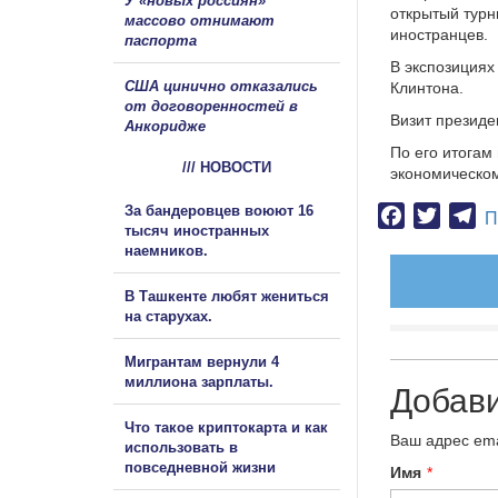
У «новых россиян»
открытый турн
массово отнимают
иностранцев.
паспорта
В экспозициях
США цинично отказались
Клинтона.
от договоренностей в
Визит президе
Анкоридже
По его итогам
/// НОВОСТИ
экономическом
За бандеровцев воюют 16
Facebook
Twitter
Te
П
тысяч иностранных
наемников.
В Ташкенте любят жениться
на старухах.
Мигрантам вернули 4
миллиона зарплаты.
Добав
Что такое криптокарта и как
Ваш адрес ema
использовать в
повседневной жизни
Имя
*