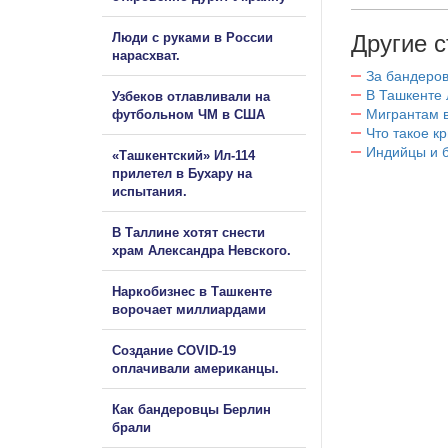
Люди с руками в России
Другие с
нарасхват.
За бандеров
В Ташкенте 
Узбеков отлавливали на
Мигрантам в
футбольном ЧМ в США
Что такое к
Индийцы и 
«Ташкентский» Ил-114
прилетел в Бухару на
испытания.
В Таллине хотят снести
храм Александра Невского.
Наркобизнес в Ташкенте
ворочает миллиардами
Создание COVID-19
оплачивали американцы.
Как бандеровцы Берлин
брали