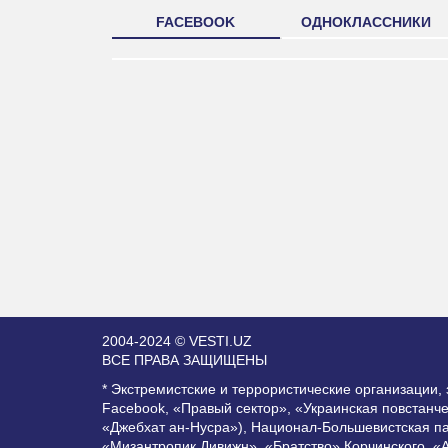
FACEBOOK
ОДНОКЛАССНИКИ
2004-2024 © VESTI.UZ
ВСЕ ПРАВА ЗАЩИЩЕНЫ
* Экстремистские и террористические организации
Facebook, «Правый сектор», «Украинская повстанч
«Джебхат ан-Нусра»), Национал-Большевистская п
«Мизантропик Дивижн», «Братство» Корчинского, «