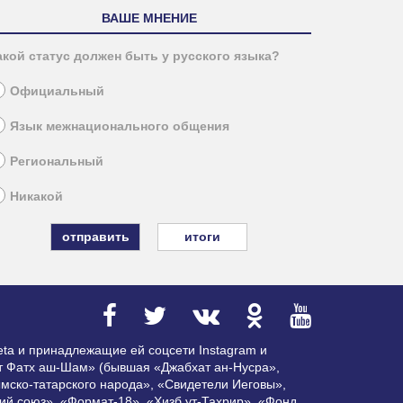
ВАШЕ МНЕНИЕ
акой статус должен быть у русского языка?
Официальный
Язык межнационального общения
Региональный
Никакой
итоги
ta и принадлежащие ей соцсети Instagram и
ат Фатх аш-Шам» (бывшая «Джабхат ан-Нусра»,
мско-татарского народа», «Свидетели Иеговы»,
ий союз», «Формат-18», «Хизб ут-Тахрир», «Фонд