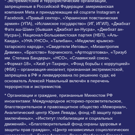
* Экстремистские и террористические организации,
запрещенные в Российской Федерации: американская
компания Meta и принадлежащие ей соцсети Instagram и
Facebook, «Правый сектор», «Украинская повстанческая
армия» (УПА), «Исламское государство» (ИГ, ИГИЛ), «Джабхат
Фатх аш-Шам» (бывшая «Джабхат ан-Нусра», «Джебхат ан-
Нусра»), Национал-Большевистская партия (НБП), «Аль-
Каида», «УНА-УНСО», «Талибан», «Меджлис крымско-
татарского народа», «Свидетели Иеговы», «Мизантропик
Дивижн», «Братство» Корчинского, «Артподготовка», «Тризуб
им. Степана Бандеры», «НСО», «Славянский союз»,
«Формат-18», «Хизб ут-Тахрир», «Фонд борьбы с коррупцией»
(ФБК) – организация-иноагент, признанная экстремистской,
запрещена в РФ и ликвидирована по решению суда; её
основатель Алексей Навальный включён в перечень
террористов и экстремистов.
* Организации и граждане, признанные Минюстом РФ
иноагентами: Международное историко-просветительское,
благотворительное и правозащитное общество «Мемориал»,
Аналитический центр Юрия Левады, фонд «В защиту прав
заключённых», «Институт глобализации и социальных
движений», «Благотворительный фонд охраны здоровья и
защиты прав граждан», «Центр независимых социологических