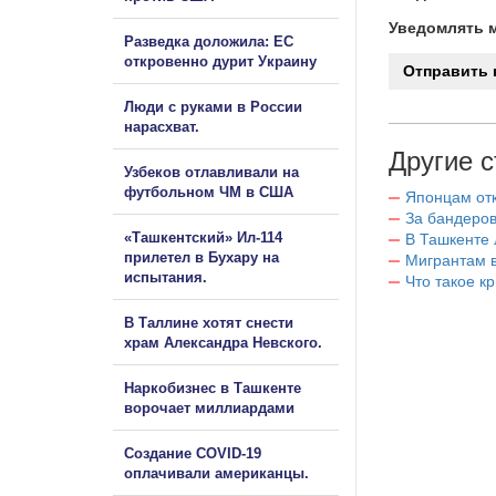
Уведомлять м
Разведка доложила: ЕС
откровенно дурит Украину
Люди с руками в России
нарасхват.
Другие с
Узбеков отлавливали на
футбольном ЧМ в США
Японцам отк
За бандеров
«Ташкентский» Ил-114
В Ташкенте 
прилетел в Бухару на
Мигрантам в
испытания.
Что такое к
В Таллине хотят снести
храм Александра Невского.
Наркобизнес в Ташкенте
ворочает миллиардами
Создание COVID-19
оплачивали американцы.