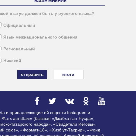
ВАШЕ МНЕНИЕ
акой статус должен быть у русского языка?
Официальный
Язык межнационального общения
Региональный
Никакой
итоги
ta и принадлежащие ей соцсети Instagram и
ат Фатх аш-Шам» (бывшая «Джабхат ан-Нусра»,
мско-татарского народа», «Свидетели Иеговы»,
ий союз», «Формат-18», «Хизб ут-Тахрир», «Фонд
по решению суда; её основатель Алексей Навальный