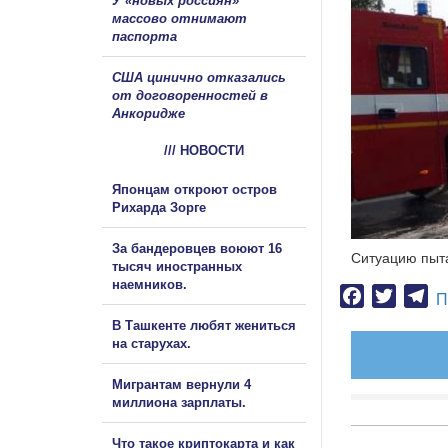
У «новых россиян»
массово отнимают
паспорта
США цинично отказались
от договоренностей в
Анкоридже
/// НОВОСТИ
Японцам откроют остров
Рихарда Зорге
За бандеровцев воюют 16
Ситуацию пыта
тысяч иностранных
наемников.
Facebook
Twitter
Te
П
В Ташкенте любят жениться
на старухах.
Мигрантам вернули 4
миллиона зарплаты.
Что такое криптокарта и как