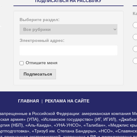
ПОДПИСАТЬСЯ НА РАССЫЛКУ
К
Выберите раздел:
Электронный адрес:
Отпишите меня
Подписаться
ГЛАВНАЯ
РЕКЛАМА НА САЙТЕ
, запрещенные в Российской Федерации: американская компания Me
еская армия» (УПА), «Исламское государство» (ИГ, ИГИЛ), «Джабх
артия (НБП), «Аль-Каида», «УНА-УНСО», «Талибан», «Меджлис кры
Артподготовка», «Тризуб им. Степана Бандеры», «НСО», «Славянск
нт, признанная экстремистской, запрещена в РФ и ликвидирована 