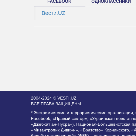
FACEBOOK
ОДНОКЛАССНИКИ
Вести.UZ
2004-2024 © VESTI.UZ
ВСЕ ПРАВА ЗАЩИЩЕНЫ
* Экстремистские и террористические организации
Facebook, «Правый сектор», «Украинская повстанч
«Джебхат ан-Нусра»), Национал-Большевистская п
«Мизантропик Дивижн», «Братство» Корчинского, «
борьбы с коррупцией» (ФБК) – организация-иноаге