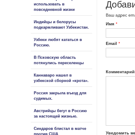
Добав
использовать в
повседневной жизни
Ваш адрес ema
Индийцы и белорусы
Имя
*
подкармливают Узбекистан.
Узбеки любят кататься в
Email
*
Россию.
В Псковскую область
потянулись переселенцы
Комментарий
Каннаваро нашел в
узбекской сборной «крота».
Россия закрыла въезд для
судимых.
Австрийцы бегут в Россию
за настоящей жизнью.
Синдаров блистал в матче
Уведомить ме
против США