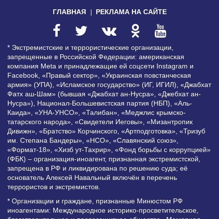
ГЛАВНАЯ
РЕКЛАМА НА САЙТЕ
* Экстремистские и террористические организации,
запрещенные в Российской Федерации: американская
компания Meta и принадлежащие ей соцсети Instagram и
Facebook, «Правый сектор», «Украинская повстанческая
армия» (УПА), «Исламское государство» (ИГ, ИГИЛ), «Джабхат
Фатх аш-Шам» (бывшая «Джабхат ан-Нусра», «Джебхат ан-
Нусра»), Национал-Большевистская партия (НБП), «Аль-
Каида», «УНА-УНСО», «Талибан», «Меджлис крымско-
татарского народа», «Свидетели Иеговы», «Мизантропик
Дивижн», «Братство» Корчинского, «Артподготовка», «Тризуб
им. Степана Бандеры», «НСО», «Славянский союз»,
«Формат-18», «Хизб ут-Тахрир», «Фонд борьбы с коррупцией»
(ФБК) – организация-иноагент, признанная экстремистской,
запрещена в РФ и ликвидирована по решению суда; её
основатель Алексей Навальный включён в перечень
террористов и экстремистов.
* Организации и граждане, признанные Минюстом РФ
иноагентами: Международное историко-просветительское,