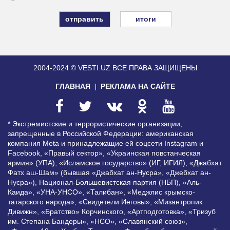
итоги
2004-2024 © VESTI.UZ
ВСЕ ПРАВА ЗАЩИЩЕНЫ
ГЛАВНАЯ
РЕКЛАМА НА САЙТЕ
* Экстремистские и террористические организации,
запрещенные в Российской Федерации: американская
компания Meta и принадлежащие ей соцсети Instagram и
Facebook, «Правый сектор», «Украинская повстанческая
армия» (УПА), «Исламское государство» (ИГ, ИГИЛ), «Джабхат
Фатх аш-Шам» (бывшая «Джабхат ан-Нусра», «Джебхат ан-
Нусра»), Национал-Большевистская партия (НБП), «Аль-
Каида», «УНА-УНСО», «Талибан», «Меджлис крымско-
татарского народа», «Свидетели Иеговы», «Мизантропик
Дивижн», «Братство» Корчинского, «Артподготовка», «Тризуб
им. Степана Бандеры», «НСО», «Славянский союз»,