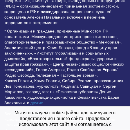
«Формат-18», «Хизб ут-Тахрир», «Фонд борьбы с коррупцией»
(ФБК) – организация-иноагент, признанная экстремистской,
запрещена в РФ и ликвидирована по решению суда; её
основатель Алексей Навальный включён в перечень
террористов и экстремистов.
* Организации и граждане, признанные Минюстом РФ
иноагентами: Международное историко-просветительское,
благотворительное и правозащитное общество «Мемориал»,
Аналитический центр Юрия Левады, фонд «В защиту прав
заключённых», «Институт глобализации и социальных
движений», «Благотворительный фонд охраны здоровья и
защиты прав граждан», «Центр независимых социологических
исследований», Голос Америки, Радио Свободная Европа/
Радио Свобода, телеканал «Настоящее время»,
Кавказ.Реалии, Крым.Реалии, Сибирь.Реалии, правозащитник
Лев Пономарёв, журналисты Людмила Савицкая и Сергей
Маркелов, главред газеты «Псковская губерния» Денис
Камалягин, художница-акционистка и фемактивистка Дарья
Апахончич. и
другие
.
Мы используем cookie-файлы для наилучшего
Все права защищены и охраняются законом. Любое
представления нашего сайта. Продолжая
использование материалов сайта допустимо при условии
использовать этот сайт, вы соглашаетесь с
наличия активной гиперссылки на Vesti.UZ.