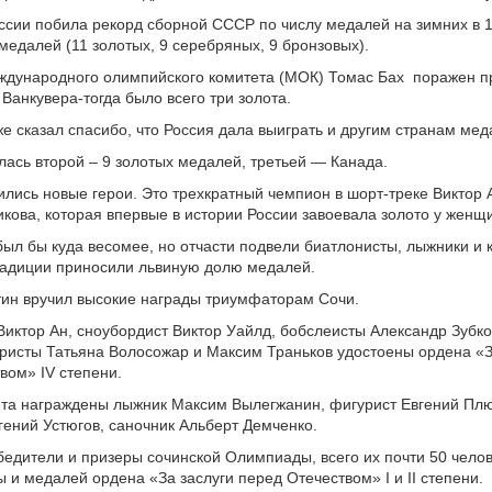
сии побила рекорд сборной СССР по числу медалей на зимних в 1
медалей (11 золотых, 9 серебряных, 9 бронзовых).
ждународного олимпийского комитета (МОК) Томас Бах
поражен п
 Ванкувера-тогда было всего три золота.
же сказал спасибо, что Россия дала выиграть и другим странам мед
лась второй – 9 золотых медалей, третьей — Канада.
ились новые герои. Это трехкратный чемпион в шорт-треке Виктор 
кова, которая впервые в истории России завоевала золото у женщ
был бы куда весомее, но отчасти подвели биатлонисты, лыжники и 
радиции приносили львиную долю медалей.
ин вручил высокие награды триумфаторам Сочи.
Виктор Ан, сноубордист Виктор Уайлд, бобслеисты Александр Зубко
ристы Татьяна Волосожар и Максим Траньков удостоены ордена «З
вом» IV степени.
та награждены лыжник Максим Вылегжанин, фигурист Евгений Пл
гений Устюгов, саночник Альберт Демченко.
едители и призеры сочинской Олимпиады, всего их почти 50 чело
 и медалей ордена «За заслуги перед Отечеством» I и II степени.