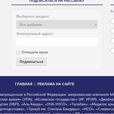
ПОДПИСАТЬСЯ НА РАССЫЛКУ
К
Выберите раздел:
Электронный адрес:
Отпишите меня
Подписаться
ГЛАВНАЯ
РЕКЛАМА НА САЙТЕ
, запрещенные в Российской Федерации: американская компания Me
еская армия» (УПА), «Исламское государство» (ИГ, ИГИЛ), «Джабх
артия (НБП), «Аль-Каида», «УНА-УНСО», «Талибан», «Меджлис кры
Артподготовка», «Тризуб им. Степана Бандеры», «НСО», «Славянск
нт, признанная экстремистской, запрещена в РФ и ликвидирована 