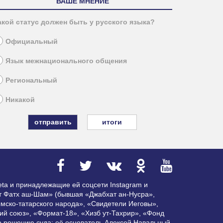
ВАШЕ МНЕНИЕ
акой статус должен быть у русского языка?
Официальный
Язык межнационального общения
Региональный
Никакой
итоги
ta и принадлежащие ей соцсети Instagram и
ат Фатх аш-Шам» (бывшая «Джабхат ан-Нусра»,
мско-татарского народа», «Свидетели Иеговы»,
ий союз», «Формат-18», «Хизб ут-Тахрир», «Фонд
по решению суда; её основатель Алексей Навальный