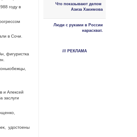
Что показывают делом
988 году в
Азиза Хакимова
рогрессом
Люди с руками в России
нарасхват.
али в Сочи.
/// РЕКЛАМА
Ан, фигуристка
ин.
конькобежцы,
в и Алексей
а заслуги
ющенко,
век,
удостоены