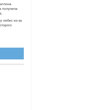
иатлона
а получила
а.
о небес из-за
оторого