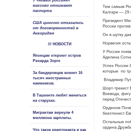
У «новых россиян»
массово отнимают
Тем самым Рос
паспорта
Калгари — 29 
Президент Ме
США цинично отказались
России против
от договоренностей в
Анкоридже
Он в шутку да
Норвегия оста
/// НОВОСТИ
У России появ
Японцам откроют остров
Аделина Сотни
Рихарда Зорге
Успех России 
которые
по т
За бандеровцев воюют 16
тысяч иностранных
Владимир Пут
наемников.
Шорт-трекист 
Воевода, фигу
В Ташкенте любят жениться
перед Отечест
на старухах.
Орденом Поче
Мигрантам вернули 4
биатлонист Ев
миллиона зарплаты.
Остальные поб
ордена Дружбы
Что такое криптокарта и как