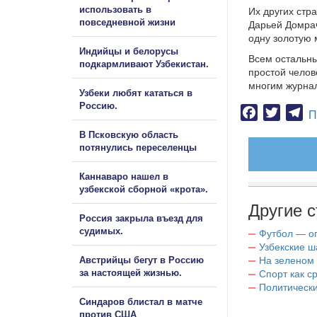
использовать в
Их других стр
повседневной жизни
Дарьей Домрач
одну золотую 
Индийцы и белорусы
Всем остальны
подкармливают Узбекистан.
простой челов
многим журнал
Узбеки любят кататься в
Россию.
Facebook
Twitter
Te
П
В Псковскую область
потянулись переселенцы
Каннаваро нашел в
узбекской сборной «крота».
Другие с
Россия закрыла въезд для
судимых.
Футбол — о
Узбекские ш
Австрийцы бегут в Россию
На зеленом 
за настоящей жизнью.
Спорт как с
Политическ
Синдаров блистал в матче
против США