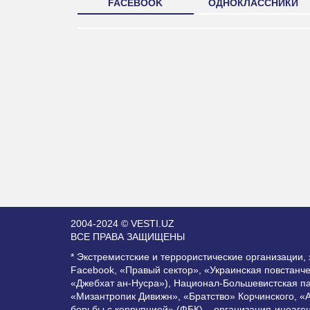
FACEBOOK
ОДНОКЛАССНИКИ
2004-2024 © VESTI.UZ
ВСЕ ПРАВА ЗАЩИЩЕНЫ
* Экстремистские и террористические организации
Facebook, «Правый сектор», «Украинская повстанч
«Джебхат ан-Нусра»), Национал-Большевистская п
«Мизантропик Дивижн», «Братство» Корчинского, «
борьбы с коррупцией» (ФБК) – организация-иноаге