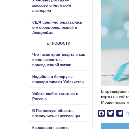
У «новых россиян»
массово отнимают
паспорта
США цинично отказались
от договоренностей в
Анкоридже
/// НОВОСТИ
Что такое криптокарта и как
использовать в
повседневной жизни
Индийцы и белорусы
подкармливают Узбекистан.
В предвкушени
Узбеки любят кататься в
карты на сайте
Россию.
Мошенников ми
В Псковскую область
Facebook
Twitter
Te
П
потянулись переселенцы
Каннаваро нашел в