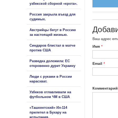
узбекской сборной «крота».
Россия закрыла въезд для
судимых.
Добав
Австрийцы бегут в Россию
за настоящей жизнью.
Ваш адрес ema
Синдаров блистал в матче
Имя
*
против США
Разведка доложила: ЕС
Email
*
откровенно дурит Украину
Люди с руками в России
нарасхват.
Комментарий
Узбеков отлавливали на
футбольном ЧМ в США
«Ташкентский» Ил-114
прилетел в Бухару на
испытания.