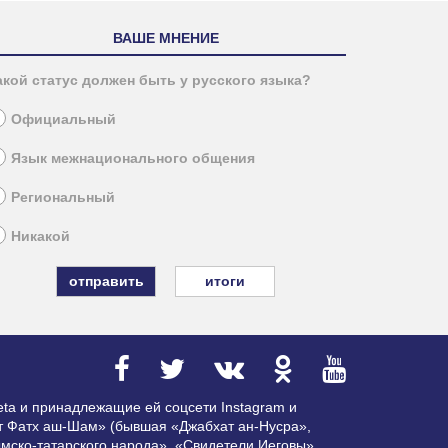
ВАШЕ МНЕНИЕ
акой статус должен быть у русского языка?
Официальный
Язык межнационального общения
Региональный
Никакой
итоги
ta и принадлежащие ей соцсети Instagram и
ат Фатх аш-Шам» (бывшая «Джабхат ан-Нусра»,
мско-татарского народа», «Свидетели Иеговы»,