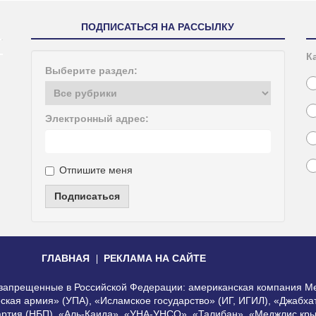
ПОДПИСАТЬСЯ НА РАССЫЛКУ
К
Выберите раздел:
Электронный адрес:
Отпишите меня
Подписаться
ГЛАВНАЯ
РЕКЛАМА НА САЙТЕ
, запрещенные в Российской Федерации: американская компания Me
еская армия» (УПА), «Исламское государство» (ИГ, ИГИЛ), «Джабх
артия (НБП), «Аль-Каида», «УНА-УНСО», «Талибан», «Меджлис кры