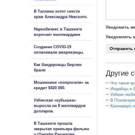
В Таллине хотят снести
храм Александра Невского.
Уведомить ме
Наркобизнес в Ташкенте
ворочает миллиардами
Уведомлять м
Создание COVID-19
оплачивали американцы.
Как бандеровцы Берлин
брали
Другие с
Мошенники «попросили» за
Что такое к
кредит $420 000.
Индийцы и 
Узбеки любя
В Псковскую
Узбекская «кубышка»
выросла на 8 миллиардов
Каннаваро н
долларов.
В Ташкенте прошла
закрытая премьера фильма
о Шарафе Рашидове.