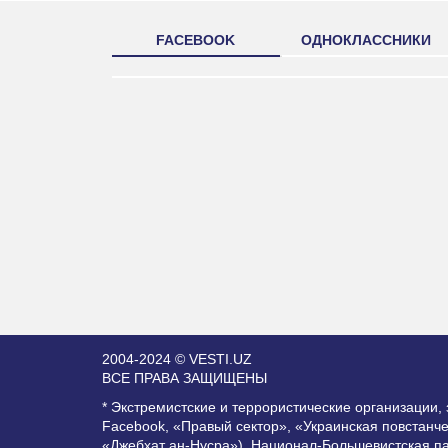
FACEBOOK
ОДНОКЛАССНИКИ
2004-2024 © VESTI.UZ
ВСЕ ПРАВА ЗАЩИЩЕНЫ
* Экстремистские и террористические организации
Facebook, «Правый сектор», «Украинская повстанч
«Джебхат ан-Нусра»), Национал-Большевистская п