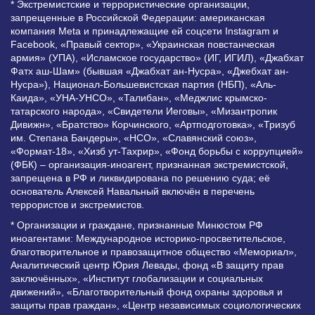
* Экстремистские и террористические организации,
запрещенные в Российской Федерации: американская
компания Meta и принадлежащие ей соцсети Instagram и
Facebook, «Правый сектор», «Украинская повстанческая
армия» (УПА), «Исламское государство» (ИГ, ИГИЛ), «Джабхат
Фатх аш-Шам» (бывшая «Джабхат ан-Нусра», «Джебхат ан-
Нусра»), Национал-Большевистская партия (НБП), «Аль-
Каида», «УНА-УНСО», «Талибан», «Меджлис крымско-
татарского народа», «Свидетели Иеговы», «Мизантропик
Дивижн», «Братство» Корчинского, «Артподготовка», «Тризуб
им. Степана Бандеры», «НСО», «Славянский союз»,
«Формат-18», «Хизб ут-Тахрир», «Фонд борьбы с коррупцией»
(ФБК) – организация-иноагент, признанная экстремистской,
запрещена в РФ и ликвидирована по решению суда; её
основатель Алексей Навальный включён в перечень
террористов и экстремистов.
* Организации и граждане, признанные Минюстом РФ
иноагентами: Международное историко-просветительское,
благотворительное и правозащитное общество «Мемориал»,
Аналитический центр Юрия Левады, фонд «В защиту прав
заключённых», «Институт глобализации и социальных
движений», «Благотворительный фонд охраны здоровья и
защиты прав граждан», «Центр независимых социологических