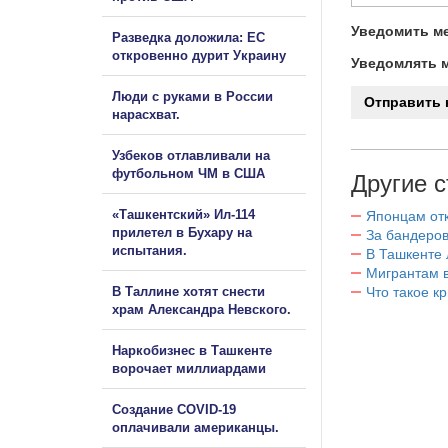
Уведомить ме
Разведка доложила: ЕС
откровенно дурит Украину
Уведомлять м
Люди с руками в России
нарасхват.
Узбеков отлавливали на
футбольном ЧМ в США
Другие с
«Ташкентский» Ил-114
Японцам отк
прилетел в Бухару на
За бандеров
испытания.
В Ташкенте 
Мигрантам в
В Таллине хотят снести
Что такое к
храм Александра Невского.
Наркобизнес в Ташкенте
ворочает миллиардами
Создание COVID-19
оплачивали американцы.