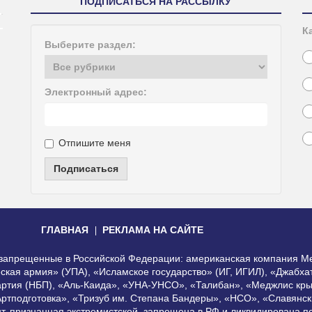
ПОДПИСАТЬСЯ НА РАССЫЛКУ
К
Выберите раздел:
Электронный адрес:
Отпишите меня
Подписаться
ГЛАВНАЯ
РЕКЛАМА НА САЙТЕ
, запрещенные в Российской Федерации: американская компания Me
еская армия» (УПА), «Исламское государство» (ИГ, ИГИЛ), «Джабх
артия (НБП), «Аль-Каида», «УНА-УНСО», «Талибан», «Меджлис кры
Артподготовка», «Тризуб им. Степана Бандеры», «НСО», «Славянск
нт, признанная экстремистской, запрещена в РФ и ликвидирована 