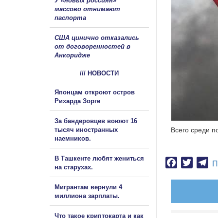
У «новых россиян»
массово отнимают
паспорта
США цинично отказались
от договоренностей в
Анкоридже
/// НОВОСТИ
Японцам откроют остров
Рихарда Зорге
За бандеровцев воюют 16
тысяч иностранных
Всего среди п
наемников.
В Ташкенте любят жениться
Facebook
Twitter
Te
П
на старухах.
Мигрантам вернули 4
миллиона зарплаты.
Что такое криптокарта и как