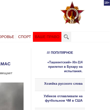
18+
ОРОВЬЕ
СПОРТ
ВАШЕ ПРАВО
/// ПОПУЛЯРНОЕ
«Ташкентский» Ил-114
АМАС
прилетел в Бухару на
испытания.
звещает
Хозяйка русского слова
Узбеков отлавливали на
футбольном ЧМ в США