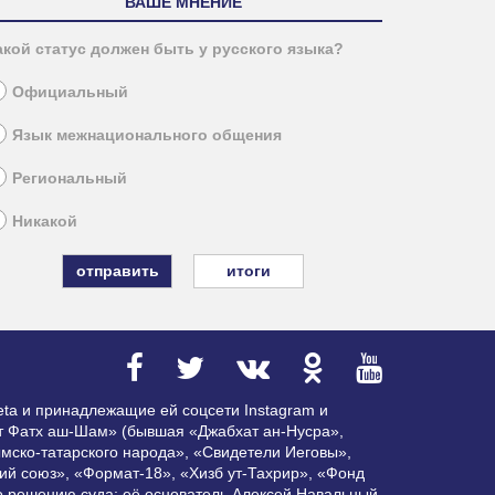
ВАШЕ МНЕНИЕ
акой статус должен быть у русского языка?
Официальный
Язык межнационального общения
Региональный
Никакой
итоги
ta и принадлежащие ей соцсети Instagram и
ат Фатх аш-Шам» (бывшая «Джабхат ан-Нусра»,
мско-татарского народа», «Свидетели Иеговы»,
ий союз», «Формат-18», «Хизб ут-Тахрир», «Фонд
по решению суда; её основатель Алексей Навальный