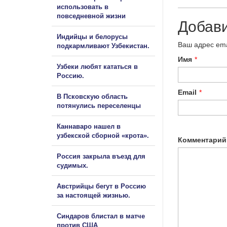
использовать в
повседневной жизни
Добав
Индийцы и белорусы
Ваш адрес ema
подкармливают Узбекистан.
Имя
*
Узбеки любят кататься в
Россию.
Email
*
В Псковскую область
потянулись переселенцы
Каннаваро нашел в
узбекской сборной «крота».
Комментарий
Россия закрыла въезд для
судимых.
Австрийцы бегут в Россию
за настоящей жизнью.
Синдаров блистал в матче
против США