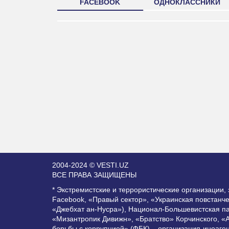
FACEBOOK
ОДНОКЛАССНИКИ
2004-2024 © VESTI.UZ
ВСЕ ПРАВА ЗАЩИЩЕНЫ
* Экстремистские и террористические организации
Facebook, «Правый сектор», «Украинская повстанч
«Джебхат ан-Нусра»), Национал-Большевистская п
«Мизантропик Дивижн», «Братство» Корчинского, «
борьбы с коррупцией» (ФБК) – организация-иноаге