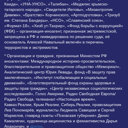
Каида», «УНА-УНСО», «Талибан», «Меджлис крымско-
татарского народа», «Свидетели Иеговы», «Мизантропик
Дивижн», «Братство» Корчинского, «Артподготовка», «Тризуб
им. Степана Бандеры», «НСО», «Славянский союз»,
«Формат-18», «Хизб ут-Тахрир», «Фонд борьбы с коррупцией»
(ФБК) – организация-иноагент, признанная экстремистской,
запрещена в РФ и ликвидирована по решению суда; её
основатель Алексей Навальный включён в перечень
террористов и экстремистов.
* Организации и граждане, признанные Минюстом РФ
иноагентами: Международное историко-просветительское,
благотворительное и правозащитное общество «Мемориал»,
Аналитический центр Юрия Левады, фонд «В защиту прав
заключённых», «Институт глобализации и социальных
движений», «Благотворительный фонд охраны здоровья и
защиты прав граждан», «Центр независимых социологических
исследований», Голос Америки, Радио Свободная Европа/
Радио Свобода, телеканал «Настоящее время»,
Кавказ.Реалии, Крым.Реалии, Сибирь.Реалии, правозащитник
Лев Пономарёв, журналисты Людмила Савицкая и Сергей
Маркелов, главред газеты «Псковская губерния» Денис
Камалягин, художница-акционистка и фемактивистка Дарья
Апахончич. и
другие
.