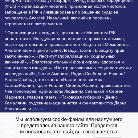
«Формат-18», «Хизб ут-Тахрир», «Фонд борьбы с коррупцией»
(ФБК) – организация-иноагент, признанная экстремистской,
запрещена в РФ и ликвидирована по решению суда; её
основатель Алексей Навальный включён в перечень
террористов и экстремистов.
* Организации и граждане, признанные Минюстом РФ
иноагентами: Международное историко-просветительское,
благотворительное и правозащитное общество «Мемориал»,
Аналитический центр Юрия Левады, фонд «В защиту прав
заключённых», «Институт глобализации и социальных
движений», «Благотворительный фонд охраны здоровья и
защиты прав граждан», «Центр независимых социологических
исследований», Голос Америки, Радио Свободная Европа/
Радио Свобода, телеканал «Настоящее время»,
Кавказ.Реалии, Крым.Реалии, Сибирь.Реалии, правозащитник
Лев Пономарёв, журналисты Людмила Савицкая и Сергей
Маркелов, главред газеты «Псковская губерния» Денис
Камалягин, художница-акционистка и фемактивистка Дарья
Апахончич. и
другие
.
Мы используем cookie-файлы для наилучшего
Все права защищены и охраняются законом. Любое
представления нашего сайта. Продолжая
использование материалов сайта допустимо при условии
использовать этот сайт, вы соглашаетесь с
наличия активной гиперссылки на Vesti.UZ.