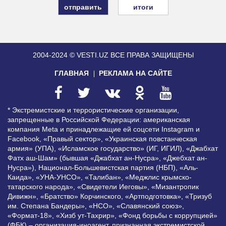
итоги
2004-2024 © VESTI.UZ
ВСЕ ПРАВА ЗАЩИЩЕНЫ
ГЛАВНАЯ
РЕКЛАМА НА САЙТЕ
* Экстремистские и террористические организации,
запрещенные в Российской Федерации: американская
компания Meta и принадлежащие ей соцсети Instagram и
Facebook, «Правый сектор», «Украинская повстанческая
армия» (УПА), «Исламское государство» (ИГ, ИГИЛ), «Джабхат
Фатх аш-Шам» (бывшая «Джабхат ан-Нусра», «Джебхат ан-
Нусра»), Национал-Большевистская партия (НБП), «Аль-
Каида», «УНА-УНСО», «Талибан», «Меджлис крымско-
татарского народа», «Свидетели Иеговы», «Мизантропик
Дивижн», «Братство» Корчинского, «Артподготовка», «Тризуб
им. Степана Бандеры», «НСО», «Славянский союз»,
«Формат-18», «Хизб ут-Тахрир», «Фонд борьбы с коррупцией»
(ФБК) – организация-иноагент, признанная экстремистской,