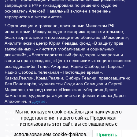
запрещена в РФ и ликвидирована по решению суда; её
основатель Алексей Навальный включён в перечень
террористов и экстремистов.
* Организации и граждане, признанные Минюстом РФ
иноагентами: Международное историко-просветительское,
благотворительное и правозащитное общество «Мемориал»,
Аналитический центр Юрия Левады, фонд «В защиту прав
заключённых», «Институт глобализации и социальных
движений», «Благотворительный фонд охраны здоровья и
защиты прав граждан», «Центр независимых социологических
исследований», Голос Америки, Радио Свободная Европа/
Радио Свобода, телеканал «Настоящее время»,
Кавказ.Реалии, Крым.Реалии, Сибирь.Реалии, правозащитник
Лев Пономарёв, журналисты Людмила Савицкая и Сергей
Маркелов, главред газеты «Псковская губерния» Денис
Камалягин, художница-акционистка и фемактивистка Дарья
Апахончич. и
другие
.
Мы используем cookie-файлы для наилучшего
Все права защищены и охраняются законом. Любое
представления нашего сайта. Продолжая
использование материалов сайта допустимо при условии
использовать этот сайт, вы соглашаетесь с
наличия активной гиперссылки на Vesti.UZ.
Редакция не несет ответственности за достоверность
использованием cookie-файлов.
Принять
информации, опубликованной в рекламных объявлениях.