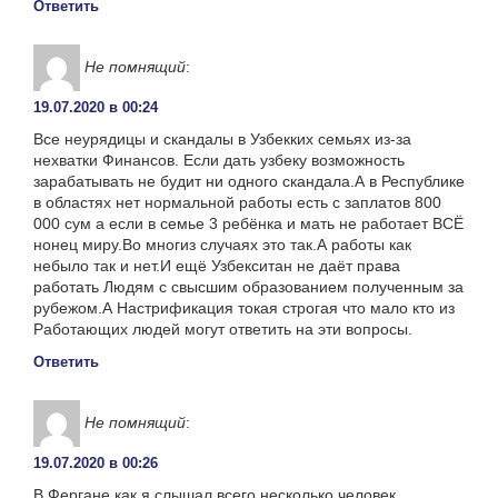
Ответить
Не помнящий
:
19.07.2020 в 00:24
Все неурядицы и скандалы в Узбекких семьях из-за
нехватки Финансов. Если дать узбеку возможность
зарабатывать не будит ни одного скандала.А в Республике
в областях нет нормальной работы есть с заплатов 800
000 сум а если в семье 3 ребёнка и мать не работает ВСЁ
нонец миру.Во многиз случаях это так.А работы как
небыло так и нет.И ещё Узбекситан не даёт права
работать Людям с свысшим образованием полученным за
рубежом.А Настрификация токая строгая что мало кто из
Работающих людей могут ответить на эти вопросы.
Ответить
Не помнящий
:
19.07.2020 в 00:26
В Фергане как я слышал всего несколько человек