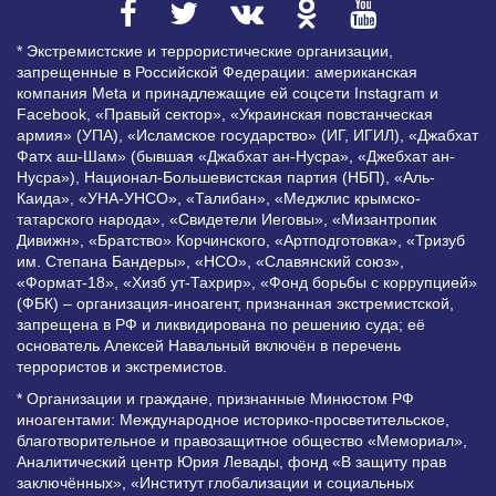
* Экстремистские и террористические организации,
запрещенные в Российской Федерации: американская
компания Meta и принадлежащие ей соцсети Instagram и
Facebook, «Правый сектор», «Украинская повстанческая
армия» (УПА), «Исламское государство» (ИГ, ИГИЛ), «Джабхат
Фатх аш-Шам» (бывшая «Джабхат ан-Нусра», «Джебхат ан-
Нусра»), Национал-Большевистская партия (НБП), «Аль-
Каида», «УНА-УНСО», «Талибан», «Меджлис крымско-
татарского народа», «Свидетели Иеговы», «Мизантропик
Дивижн», «Братство» Корчинского, «Артподготовка», «Тризуб
им. Степана Бандеры», «НСО», «Славянский союз»,
«Формат-18», «Хизб ут-Тахрир», «Фонд борьбы с коррупцией»
(ФБК) – организация-иноагент, признанная экстремистской,
запрещена в РФ и ликвидирована по решению суда; её
основатель Алексей Навальный включён в перечень
террористов и экстремистов.
* Организации и граждане, признанные Минюстом РФ
иноагентами: Международное историко-просветительское,
благотворительное и правозащитное общество «Мемориал»,
Аналитический центр Юрия Левады, фонд «В защиту прав
заключённых», «Институт глобализации и социальных