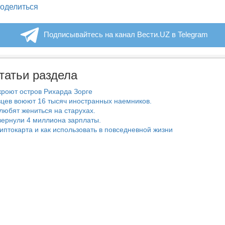
legram
оделиться
Подписывайтесь на канал Вести.UZ в Telegram
татьи раздела
роют остров Рихарда Зорге
цев воюют 16 тысяч иностранных наемников.
любят жениться на старухах.
ернули 4 миллиона зарплаты.
риптокарта и как использовать в повседневной жизни