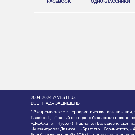
FACEBOOK
ОДНОКЛАССНИКИ
2004-2024 © VESTI.UZ
ВСЕ ПРАВА ЗАЩИЩЕНЫ
* Экстремистские и террористические организации
Facebook, «Правый сектор», «Украинская повстанч
«Джебхат ан-Нусра»), Национал-Большевистская п
«Мизантропик Дивижн», «Братство» Корчинского, «
борьбы с коррупцией» (ФБК) – организация-иноаге