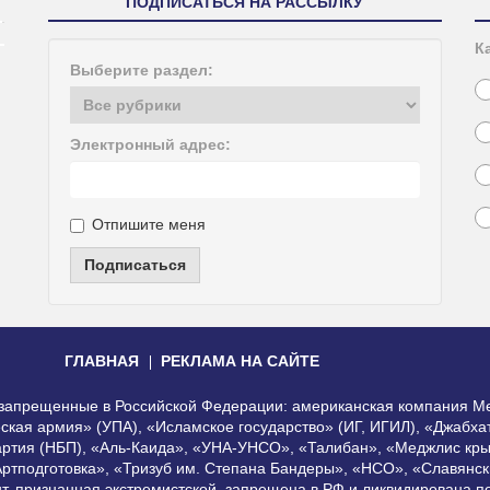
ПОДПИСАТЬСЯ НА РАССЫЛКУ
К
Выберите раздел:
Электронный адрес:
Отпишите меня
Подписаться
ГЛАВНАЯ
РЕКЛАМА НА САЙТЕ
, запрещенные в Российской Федерации: американская компания Me
еская армия» (УПА), «Исламское государство» (ИГ, ИГИЛ), «Джабх
артия (НБП), «Аль-Каида», «УНА-УНСО», «Талибан», «Меджлис кры
Артподготовка», «Тризуб им. Степана Бандеры», «НСО», «Славянск
нт, признанная экстремистской, запрещена в РФ и ликвидирована 