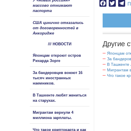
У «новых россиян»
Facebook
Twitter
Te
П
массово отнимают
паспорта
США цинично отказались
от договоренностей в
Анкоридже
Другие с
/// НОВОСТИ
Японцам отк
Японцам откроют остров
За бандеров
Рихарда Зорге
В Ташкенте 
Мигрантам в
За бандеровцев воюют 16
Что такое к
тысяч иностранных
наемников.
В Ташкенте любят жениться
на старухах.
Мигрантам вернули 4
миллиона зарплаты.
Что такое криптокарта и как