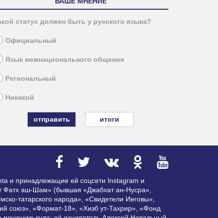
ВАШЕ МНЕНИЕ
акой статус должен быть у русского языка?
Официальный
Язык межнационального общения
Региональный
Никакой
итоги
ta и принадлежащие ей соцсети Instagram и
ат Фатх аш-Шам» (бывшая «Джабхат ан-Нусра»,
мско-татарского народа», «Свидетели Иеговы»,
ий союз», «Формат-18», «Хизб ут-Тахрир», «Фонд
по решению суда; её основатель Алексей Навальный