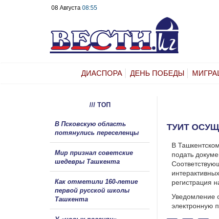
08 Августа
08:55
ДИАСПОРА
ДЕНЬ ПОБЕДЫ
МИГРА
/// ТОП
В Псковскую область
ТУИТ ОСУЩ
потянулись переселенцы
В Ташкентско
Мир признал советские
подать докуме
шедевры Ташкента
Соответствующ
интерактивных
Как отметили 160-летие
регистрация н
первой русской школы
Уведомление о
Ташкента
электронную п