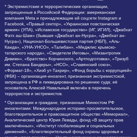
* Экстремистские и террористические организации,
запрещенные в Российской Федерации: американская
компания Meta и принадлежащие ей соцсети Instagram и
Facebook, «Правый сектор», «Украинская повстанческая
армия» (УПА), «Исламское государство» (ИГ, ИГИЛ), «Джабхат
Фатх аш-Шам» (бывшая «Джабхат ан-Нусра», «Джебхат ан-
Нусра»), Национал-Большевистская партия (НБП), «Аль-
Каида», «УНА-УНСО», «Талибан», «Меджлис крымско-
татарского народа», «Свидетели Иеговы», «Мизантропик
Дивижн», «Братство» Корчинского, «Артподготовка», «Тризуб
им. Степана Бандеры», «НСО», «Славянский союз»,
«Формат-18», «Хизб ут-Тахрир», «Фонд борьбы с коррупцией»
(ФБК) – организация-иноагент, признанная экстремистской,
запрещена в РФ и ликвидирована по решению суда; её
основатель Алексей Навальный включён в перечень
террористов и экстремистов.
* Организации и граждане, признанные Минюстом РФ
иноагентами: Международное историко-просветительское,
благотворительное и правозащитное общество «Мемориал»,
Аналитический центр Юрия Левады, фонд «В защиту прав
заключённых», «Институт глобализации и социальных
движений», «Благотворительный фонд охраны здоровья и