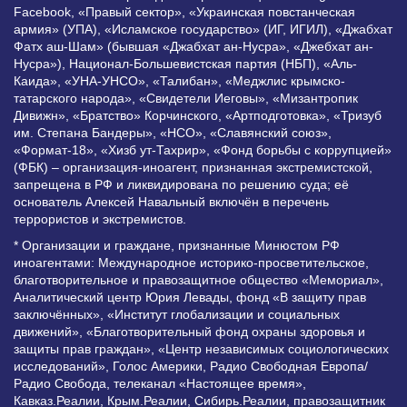
Facebook, «Правый сектор», «Украинская повстанческая
армия» (УПА), «Исламское государство» (ИГ, ИГИЛ), «Джабхат
Фатх аш-Шам» (бывшая «Джабхат ан-Нусра», «Джебхат ан-
Нусра»), Национал-Большевистская партия (НБП), «Аль-
Каида», «УНА-УНСО», «Талибан», «Меджлис крымско-
татарского народа», «Свидетели Иеговы», «Мизантропик
Дивижн», «Братство» Корчинского, «Артподготовка», «Тризуб
им. Степана Бандеры», «НСО», «Славянский союз»,
«Формат-18», «Хизб ут-Тахрир», «Фонд борьбы с коррупцией»
(ФБК) – организация-иноагент, признанная экстремистской,
запрещена в РФ и ликвидирована по решению суда; её
основатель Алексей Навальный включён в перечень
террористов и экстремистов.
* Организации и граждане, признанные Минюстом РФ
иноагентами: Международное историко-просветительское,
благотворительное и правозащитное общество «Мемориал»,
Аналитический центр Юрия Левады, фонд «В защиту прав
заключённых», «Институт глобализации и социальных
движений», «Благотворительный фонд охраны здоровья и
защиты прав граждан», «Центр независимых социологических
исследований», Голос Америки, Радио Свободная Европа/
Радио Свобода, телеканал «Настоящее время»,
Кавказ.Реалии, Крым.Реалии, Сибирь.Реалии, правозащитник