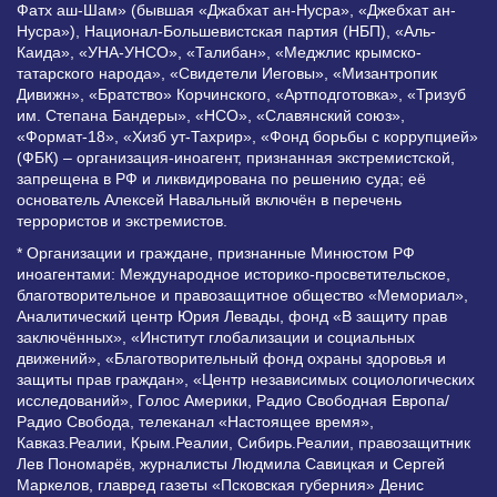
Фатх аш-Шам» (бывшая «Джабхат ан-Нусра», «Джебхат ан-
Нусра»), Национал-Большевистская партия (НБП), «Аль-
Каида», «УНА-УНСО», «Талибан», «Меджлис крымско-
татарского народа», «Свидетели Иеговы», «Мизантропик
Дивижн», «Братство» Корчинского, «Артподготовка», «Тризуб
им. Степана Бандеры», «НСО», «Славянский союз»,
«Формат-18», «Хизб ут-Тахрир», «Фонд борьбы с коррупцией»
(ФБК) – организация-иноагент, признанная экстремистской,
запрещена в РФ и ликвидирована по решению суда; её
основатель Алексей Навальный включён в перечень
террористов и экстремистов.
* Организации и граждане, признанные Минюстом РФ
иноагентами: Международное историко-просветительское,
благотворительное и правозащитное общество «Мемориал»,
Аналитический центр Юрия Левады, фонд «В защиту прав
заключённых», «Институт глобализации и социальных
движений», «Благотворительный фонд охраны здоровья и
защиты прав граждан», «Центр независимых социологических
исследований», Голос Америки, Радио Свободная Европа/
Радио Свобода, телеканал «Настоящее время»,
Кавказ.Реалии, Крым.Реалии, Сибирь.Реалии, правозащитник
Лев Пономарёв, журналисты Людмила Савицкая и Сергей
Маркелов, главред газеты «Псковская губерния» Денис