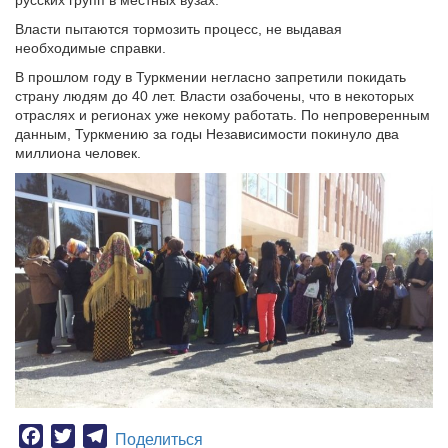
русских групп в местных вузах.
Власти пытаются тормозить процесс, не выдавая
необходимые справки.
В прошлом году в Туркмении негласно запретили покидать
страну людям до 40 лет. Власти озабочены, что в некоторых
отраслях и регионах уже некому работать. По непроверенным
данным, Туркмению за годы Независимости покинуло два
миллиона человек.
Facebook
Twitter
Telegram
Поделиться