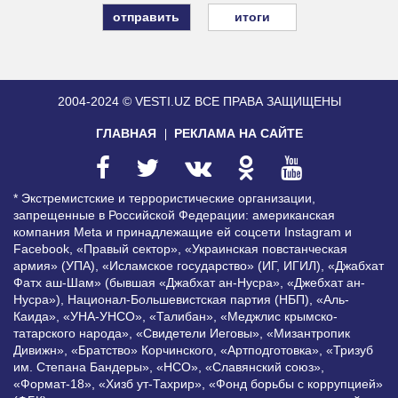
итоги
2004-2024 © VESTI.UZ
ВСЕ ПРАВА ЗАЩИЩЕНЫ
ГЛАВНАЯ
РЕКЛАМА НА САЙТЕ
* Экстремистские и террористические организации,
запрещенные в Российской Федерации: американская
компания Meta и принадлежащие ей соцсети Instagram и
Facebook, «Правый сектор», «Украинская повстанческая
армия» (УПА), «Исламское государство» (ИГ, ИГИЛ), «Джабхат
Фатх аш-Шам» (бывшая «Джабхат ан-Нусра», «Джебхат ан-
Нусра»), Национал-Большевистская партия (НБП), «Аль-
Каида», «УНА-УНСО», «Талибан», «Меджлис крымско-
татарского народа», «Свидетели Иеговы», «Мизантропик
Дивижн», «Братство» Корчинского, «Артподготовка», «Тризуб
им. Степана Бандеры», «НСО», «Славянский союз»,
«Формат-18», «Хизб ут-Тахрир», «Фонд борьбы с коррупцией»