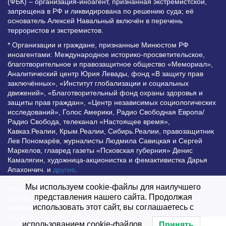
(ФБК) – организация-иноагент, признанная экстремистской,
запрещена в РФ и ликвидирована по решению суда; её
основатель Алексей Навальный включён в перечень
террористов и экстремистов.
* Организации и граждане, признанные Минюстом РФ
иноагентами: Международное историко-просветительское,
благотворительное и правозащитное общество «Мемориал»,
Аналитический центр Юрия Левады, фонд «В защиту прав
заключённых», «Институт глобализации и социальных
движений», «Благотворительный фонд охраны здоровья и
защиты прав граждан», «Центр независимых социологических
исследований», Голос Америки, Радио Свободная Европа/
Радио Свобода, телеканал «Настоящее время»,
Кавказ.Реалии, Крым.Реалии, Сибирь.Реалии, правозащитник
Лев Пономарёв, журналисты Людмила Савицкая и Сергей
Маркелов, главред газеты «Псковская губерния» Денис
Камалягин, художница-акционистка и фемактивистка Дарья
Апахончич. и
другие
.
Мы используем cookie-файлы для наилучшего
Все права защищены и охраняются законом. Любое
представления нашего сайта. Продолжая
использование материалов сайта допустимо при условии
использовать этот сайт, вы соглашаетесь с
наличия активной гиперссылки на Vesti.UZ.
Редакция не несет ответственности за достоверность
использованием cookie-файлов.
Принять