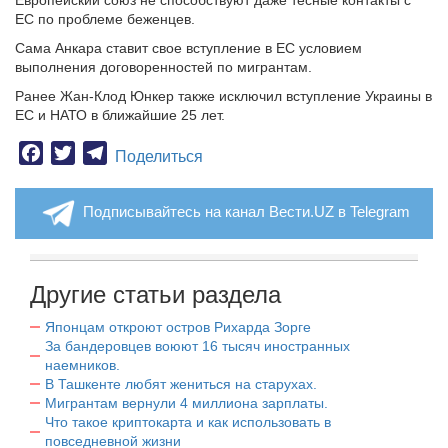
Европейский союз не способствуют даже тесные контакты с
ЕС по проблеме беженцев.
Сама Анкара ставит свое вступление в ЕС условием
выполнения договоренностей по мигрантам.
Ранее Жан-Клод Юнкер также исключил вступление Украины в
ЕС и НАТО в ближайшие 25 лет.
Facebook
Twitter
Telegram
Поделиться
Подписывайтесь на канал Вести.UZ в Telegram
Другие статьи раздела
Японцам откроют остров Рихарда Зорге
За бандеровцев воюют 16 тысяч иностранных
наемников.
В Ташкенте любят жениться на старухах.
Мигрантам вернули 4 миллиона зарплаты.
Что такое криптокарта и как использовать в
повседневной жизни