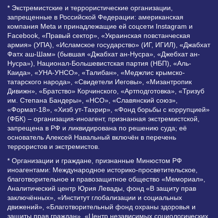
* Экстремистские и террористические организации,
запрещенные в Российской Федерации: американская
компания Meta и принадлежащие ей соцсети Instagram и
Facebook, «Правый сектор», «Украинская повстанческая
армия» (УПА), «Исламское государство» (ИГ, ИГИЛ), «Джабхат
Фатх аш-Шам» (бывшая «Джабхат ан-Нусра», «Джебхат ан-
Нусра»), Национал-Большевистская партия (НБП), «Аль-
Каида», «УНА-УНСО», «Талибан», «Меджлис крымско-
татарского народа», «Свидетели Иеговы», «Мизантропик
Дивижн», «Братство» Корчинского, «Артподготовка», «Тризуб
им. Степана Бандеры», «НСО», «Славянский союз»,
«Формат-18», «Хизб ут-Тахрир», «Фонд борьбы с коррупцией»
(ФБК) – организация-иноагент, признанная экстремистской,
запрещена в РФ и ликвидирована по решению суда; её
основатель Алексей Навальный включён в перечень
террористов и экстремистов.
* Организации и граждане, признанные Минюстом РФ
иноагентами: Международное историко-просветительское,
благотворительное и правозащитное общество «Мемориал»,
Аналитический центр Юрия Левады, фонд «В защиту прав
заключённых», «Институт глобализации и социальных
движений», «Благотворительный фонд охраны здоровья и
защиты прав граждан», «Центр независимых социологических