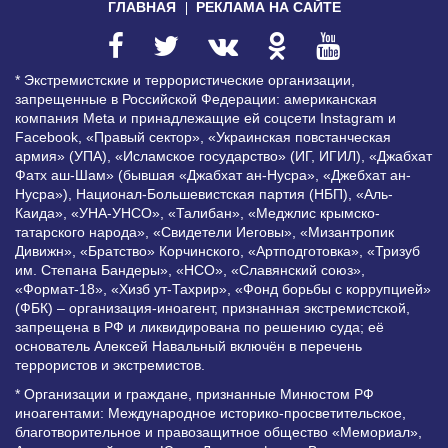
ГЛАВНАЯ
РЕКЛАМА НА САЙТЕ
* Экстремистские и террористические организации,
запрещенные в Российской Федерации: американская
компания Meta и принадлежащие ей соцсети Instagram и
Facebook, «Правый сектор», «Украинская повстанческая
армия» (УПА), «Исламское государство» (ИГ, ИГИЛ), «Джабхат
Фатх аш-Шам» (бывшая «Джабхат ан-Нусра», «Джебхат ан-
Нусра»), Национал-Большевистская партия (НБП), «Аль-
Каида», «УНА-УНСО», «Талибан», «Меджлис крымско-
татарского народа», «Свидетели Иеговы», «Мизантропик
Дивижн», «Братство» Корчинского, «Артподготовка», «Тризуб
им. Степана Бандеры», «НСО», «Славянский союз»,
«Формат-18», «Хизб ут-Тахрир», «Фонд борьбы с коррупцией»
(ФБК) – организация-иноагент, признанная экстремистской,
запрещена в РФ и ликвидирована по решению суда; её
основатель Алексей Навальный включён в перечень
террористов и экстремистов.
* Организации и граждане, признанные Минюстом РФ
иноагентами: Международное историко-просветительское,
благотворительное и правозащитное общество «Мемориал»,