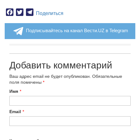
Facebook
Twitter
Telegram
Поделиться
Подписывайтесь на канал Вести.UZ в Telegram
Добавить комментарий
Ваш адрес email не будет опубликован.
Обязательные
поля помечены
*
Имя
*
Email
*