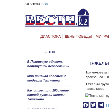
08 Августа
19:07
ДИАСПОРА
ДЕНЬ ПОБЕДЫ
МИГРА
/// ТОП
В Псковскую область
ТЯЖЕЛЫЙ
потянулись переселенцы
Три человека 
Мир признал советские
произошла 1 и
шедевры Ташкента
Тяжелый грузо
пассажиров.
Как отметили 160-летие
первой русской школы
Ташкента
Facebook
Twitter
Te
П