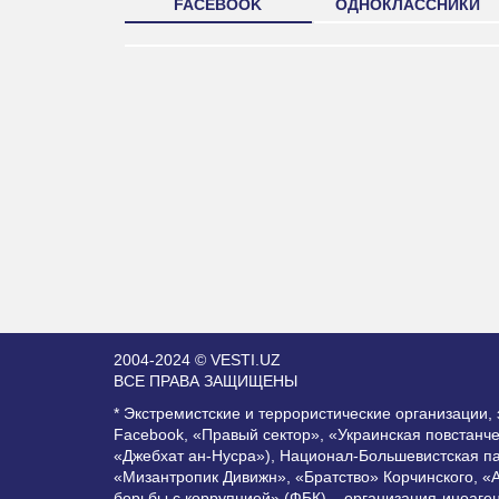
FACEBOOK
ОДНОКЛАССНИКИ
2004-2024 © VESTI.UZ
ВСЕ ПРАВА ЗАЩИЩЕНЫ
* Экстремистские и террористические организации
Facebook, «Правый сектор», «Украинская повстанч
«Джебхат ан-Нусра»), Национал-Большевистская п
«Мизантропик Дивижн», «Братство» Корчинского, «
борьбы с коррупцией» (ФБК) – организация-иноаге