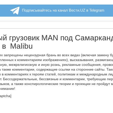
Подписывайтесь на канал Вести.UZ в Telegram
ый грузовик MAN под Самаркан
 в Malibu
х запрещены нецензурная брань во всех видах (включая замену б
пленных к комментариям изображениях), высказывания, разжигаю
ную, межрелигиозную и иную рознь, рекламные сообщения, прово
а также комментарии, содержащие ссылки на сторонние сайты. Так
 в комментариях к героям статей, политикам и международным л
т. Бессодержательные, бессвязные и комментарии, требующие пер
языков, а также конспирологические теории и проекции не пройдут
онимание!
aptcha]