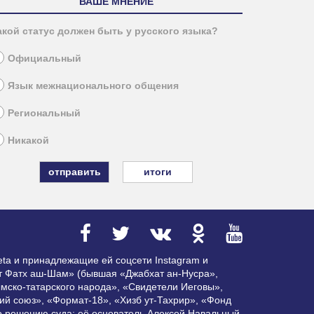
ВАШЕ МНЕНИЕ
акой статус должен быть у русского языка?
Официальный
Язык межнационального общения
Региональный
Никакой
итоги
ta и принадлежащие ей соцсети Instagram и
ат Фатх аш-Шам» (бывшая «Джабхат ан-Нусра»,
мско-татарского народа», «Свидетели Иеговы»,
ий союз», «Формат-18», «Хизб ут-Тахрир», «Фонд
по решению суда; её основатель Алексей Навальный