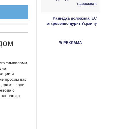
нарасхват.
Разведка доложила: ЕС
откровенно дурит Украину
дом
/// РЕКЛАМА
укв символами
щие
кации и
же просим вас
идерам — они
евода с
 модерацию.