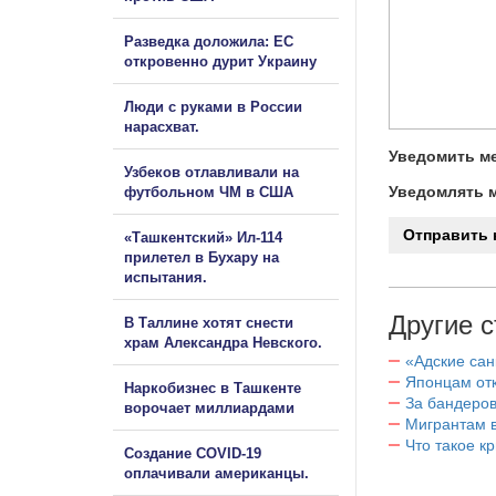
Разведка доложила: ЕС
откровенно дурит Украину
Люди с руками в России
нарасхват.
Уведомить ме
Узбеков отлавливали на
Уведомлять м
футбольном ЧМ в США
«Ташкентский» Ил-114
прилетел в Бухару на
испытания.
Другие с
В Таллине хотят снести
храм Александра Невского.
«Адские са
Японцам отк
Наркобизнес в Ташкенте
За бандеров
ворочает миллиардами
Мигрантам в
Что такое к
Создание COVID-19
оплачивали американцы.