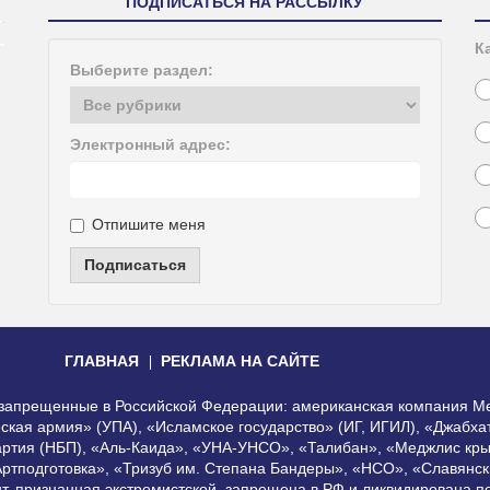
ПОДПИСАТЬСЯ НА РАССЫЛКУ
К
Выберите раздел:
Электронный адрес:
Отпишите меня
Подписаться
ГЛАВНАЯ
РЕКЛАМА НА САЙТЕ
, запрещенные в Российской Федерации: американская компания Me
еская армия» (УПА), «Исламское государство» (ИГ, ИГИЛ), «Джабх
артия (НБП), «Аль-Каида», «УНА-УНСО», «Талибан», «Меджлис кры
Артподготовка», «Тризуб им. Степана Бандеры», «НСО», «Славянск
нт, признанная экстремистской, запрещена в РФ и ликвидирована 