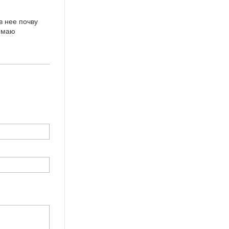
в нее почву
нимаю