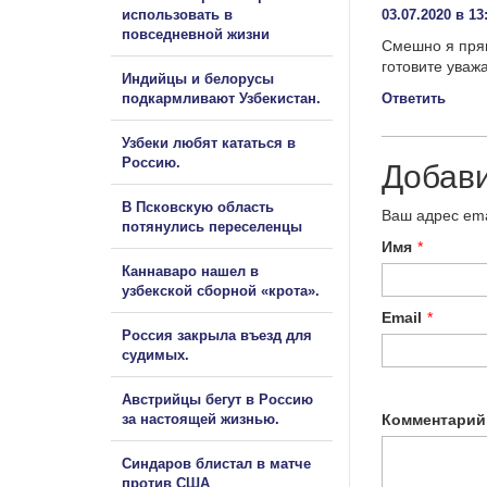
использовать в
03.07.2020 в 13
повседневной жизни
Смешно я прям
готовите уваж
Индийцы и белорусы
подкармливают Узбекистан.
Ответить
Узбеки любят кататься в
Россию.
Добав
В Псковскую область
Ваш адрес ema
потянулись переселенцы
Имя
*
Каннаваро нашел в
узбекской сборной «крота».
Email
*
Россия закрыла въезд для
судимых.
Австрийцы бегут в Россию
за настоящей жизнью.
Комментарий
Синдаров блистал в матче
против США