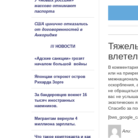
У «новых россиян»
массово отнимают
паспорта
США цинично отказались
от договоренностей в
Анкоридже
Тяжел
/// НОВОСТИ
влетел
«Адские санкции» грозят
началом большой войны
В комментария
или на прикре
Японцам откроют остров
межнациональ
Рихарда Зорге
оскорбления, 
не обращаться
За бандеровцев воюют 16
вас не услыша
тысяч иностранных
экзотических 
наемников.
Спасибо за п
[bws_google_c
Мигрантам вернули 4
миллиона зарплаты.
Али
:
Что такое криптокарта и как