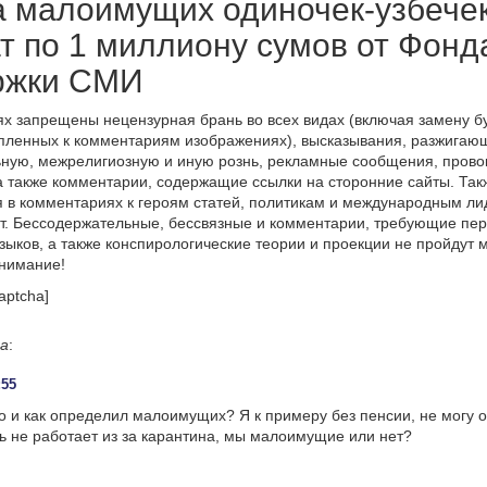
а малоимущих одиночек-узбече
т по 1 миллиону сумов от Фонд
ржки СМИ
х запрещены нецензурная брань во всех видах (включая замену б
пленных к комментариям изображениях), высказывания, разжигаю
ную, межрелигиозную и иную рознь, рекламные сообщения, прово
а также комментарии, содержащие ссылки на сторонние сайты. Так
 в комментариях к героям статей, политикам и международным л
т. Бессодержательные, бессвязные и комментарии, требующие пер
языков, а также конспирологические теории и проекции не пройдут
онимание!
aptcha]
а
:
:55
кто и как определил малоимущих? Я к примеру без пенсии, не могу 
ь не работает из за карантина, мы малоимущие или нет?