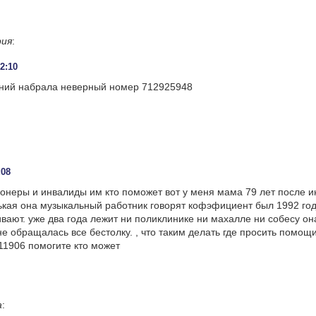
фия
:
02:10
ний набрала неверный номер 712925948
:08
ионеры и инвалиды им кто поможет вот у меня мама 79 лет после и
кая она музыкальный работник говорят кофэфициент был 1992 год
вают. уже два года лежит ни поликлинике ни махалле ни собесу он
не обращалась все бестолку. , что таким делать где просить помощ
1906 помогите кто может
а
: