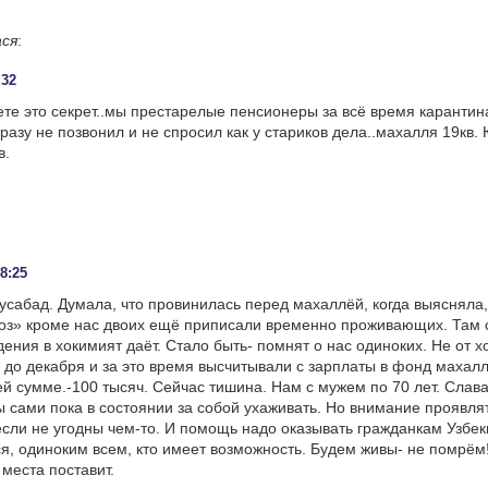
ася
:
:32
аете это секрет..мы престарелые пенсионеры за всё время карантин
 разу не позвонил и не спросил как у стариков дела..махалля 19кв.
в.
18:25
усабад. Думала, что провинилась перед махаллёй, когда выясняла,
соз» кроме нас двоих ещё приписали временно проживающих. Там 
ения в хокимият даёт. Стало быть- помнят о нас одиноких. Не от 
 до декабря и за это время высчитывали с зарплаты в фонд махалл
ей сумме.-100 тысяч. Сейчас тишина. Нам с мужем по 70 лет. Слав
 сами пока в состоянии за собой ухаживать. Но внимание проявля
если не угодны чем-то. И помощь надо оказывать гражданкам Узбе
, одиноким всем, кто имеет возможность. Будем живы- не помрём
 места поставит.