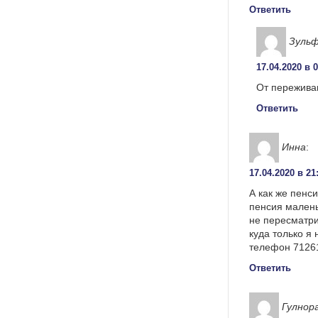
Ответить
Зуль
17.04.2020 в 
От пережива
Ответить
Инна
:
17.04.2020 в 21
А как же пенс
пенсия малень
не пересматри
куда только я 
телефон 71261
Ответить
Гулнор