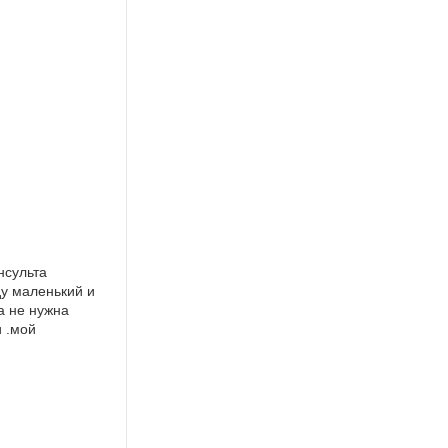
нсульта
у маленький и
а не нужна
и .мой