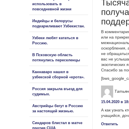
Тысяч
использовать в
повседневной жизни
получа
подде
Индийцы и белорусы
подкармливают Узбекистан.
В комментария
или на прикре
Узбеки любят кататься в
межнациональ
Россию.
оскорбления, 
не обращаться
В Псковскую область
вас не услыша
потянулись переселенцы
экзотических 
Спасибо за п
Каннаваро нашел в
узбекской сборной «крота».
[bws_google_c
Россия закрыла въезд для
Татьян
судимых.
15.04.2020 в 18
Австрийцы бегут в Россию
А как узнать 
за настоящей жизнью.
учащийся, доч
Синдаров блистал в матче
Ответить
против США