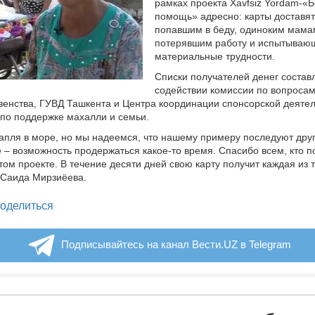
рамках проекта Xavfsiz Yordam-«
помощь» адресно: карты доставя
попавшим в беду, одиноким мама
потерявшим работу и испытыва
материальные трудности.
Списки получателей денег состав
содействии комиссии по вопроса
венства, ГУВД Ташкента и Центра координации спонсорской деяте
по поддержке махалли и семьи.
капля в море, но мы надеемся, что нашему примеру последуют дру
е – возможность продержаться какое-то время. Спасибо всем, кто п
этом проекте. В течение десяти дней свою карту получит каждая из 
 Саида Мирзиёева.
legram
оделиться
Подписывайтесь на канал Вести.UZ в Telegram