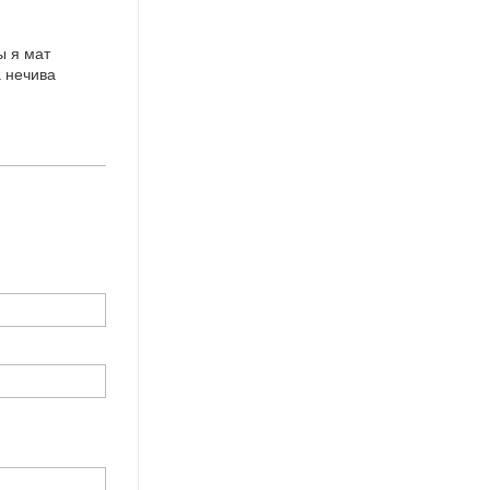
ы я мат
а нечива