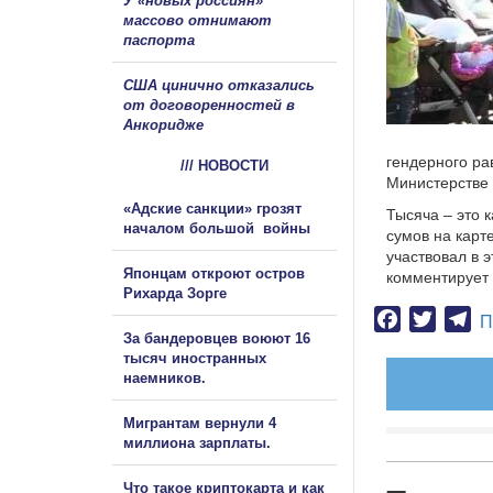
У «новых россиян»
массово отнимают
паспорта
США цинично отказались
от договоренностей в
Анкоридже
гендерного ра
/// НОВОСТИ
Министерстве 
«Адские санкции» грозят
Тысяча – это 
началом большой войны
сумов на карт
участвовал в 
Японцам откроют остров
комментирует
Рихарда Зорге
Facebook
Twitter
Te
П
За бандеровцев воюют 16
тысяч иностранных
наемников.
Мигрантам вернули 4
миллиона зарплаты.
Что такое криптокарта и как