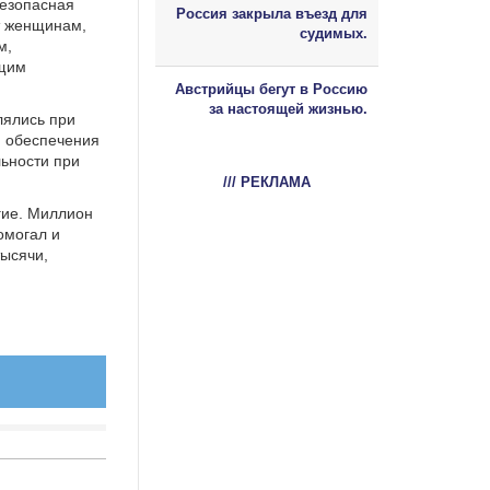
Безопасная
Россия закрыла въезд для
т женщинам,
судимых.
м,
ющим
Австрийцы бегут в Россию
за настоящей жизнью.
лялись при
м обеспечения
льности при
/// РЕКЛАМА
гие. Миллион
омогал и
тысячи,