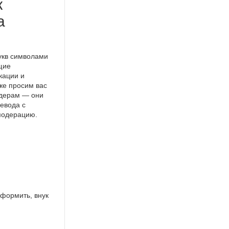
к
а
укв символами
щие
кации и
же просим вас
идерам — они
евода с
 модерацию.
оформить, внук