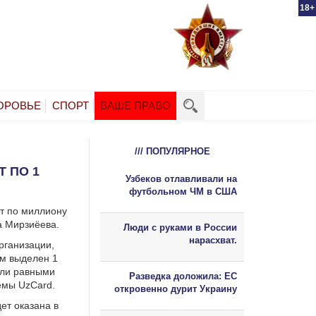
18+
ОРОВЬЕ
СПОРТ
ВАШЕ ПРАВО
/// ПОПУЛЯРНОЕ
 ПО 1
Узбеков отлавливали на
футбольном ЧМ в США
т по миллиону
а Мирзиёева.
Люди с руками в России
нарасхват.
рганизации,
ам выделен 1
или равными
Разведка доложила: ЕС
емы UzCard.
откровенно дурит Украину
ет оказана в