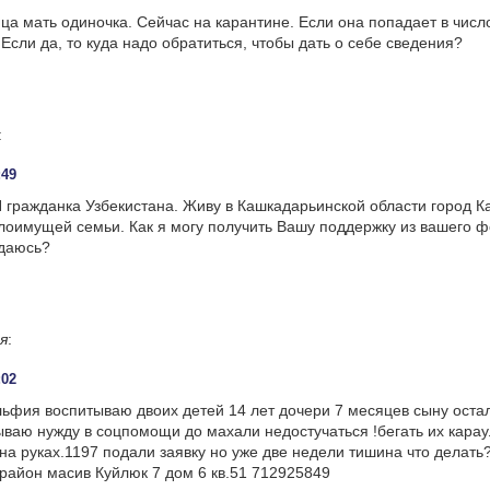
а мать одиночка. Сейчас на карантине. Если она попадает в числ
сли да, то куда надо обратиться, чтобы дать о себе сведения?
:
:49
Я гражданка Узбекистана. Живу в Кашкадарьинской области город К
лоимущей семьи. Как я могу получить Вашу поддержку из вашего ф
ждаюсь?
я
:
:02
ьфия воспитываю двоих детей 14 лет дочери 7 месяцев сыну оста
ваю нужду в соцпомощи до махали недостучаться !бегать их карау
а руках.1197 подали заявку но уже две недели тишина что делать
район масив Куйлюк 7 дом 6 кв.51 712925849