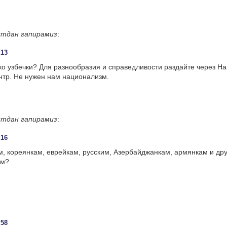
тдан гапирамиз
:
:13
ко узбечки? Для разнообразия и справедливости раздайте через 
нтр. Не нужен нам национализм.
тдан гапирамиз
:
:16
м, кореянкам, еврейкам, русским, Азербайджанкам, армянкам и др
ам?
:58