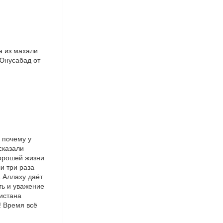
а из махали
 Юнусабад от
 почему у
сказали
хорошей жизни
и три раза
а Аллаху даёт
ть и уважение
кистана
! Время всё