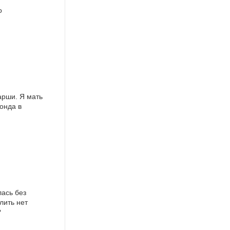
о
арши. Я мать
онда в
лась без
лить нет
?