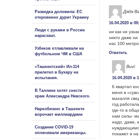
Дядя В
Разведка доложила: ЕС
откровенно дурит Украину
16.04.2020 в 00
Люди с руками в России
ни как не узн
нарасхват.
никто даже ни
нас 100 метро
Узбеков отлавливали на
Ответить
футбольном ЧМ в США
Buvi
:
«Ташкентский» Ил-114
прилетел в Бухару на
испытания.
16.04.2020 в 
6 квартал юн
В Таллине хотят снести
меня в «сув
храм Александра Невского.
махалля свед
год работала
Наркобизнес в Ташкенте
где-то в общ
ворочает миллиардами
нам силы- мы
надо, даже, 
Создание COVID-19
нуждающимся
оплачивали американцы.
покажет и на