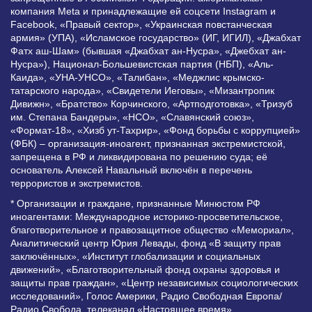
компания Meta и принадлежащие ей соцсети Instagram и
Facebook, «Правый сектор», «Украинская повстанческая
армия» (УПА), «Исламское государство» (ИГ, ИГИЛ), «Джабхат
Фатх аш-Шам» (бывшая «Джабхат ан-Нусра», «Джебхат ан-
Нусра»), Национал-Большевистская партия (НБП), «Аль-
Каида», «УНА-УНСО», «Талибан», «Меджлис крымско-
татарского народа», «Свидетели Иеговы», «Мизантропик
Дивижн», «Братство» Корчинского, «Артподготовка», «Тризуб
им. Степана Бандеры», «НСО», «Славянский союз»,
«Формат-18», «Хизб ут-Тахрир», «Фонд борьбы с коррупцией»
(ФБК) – организация-иноагент, признанная экстремистской,
запрещена в РФ и ликвидирована по решению суда; её
основатель Алексей Навальный включён в перечень
террористов и экстремистов.
* Организации и граждане, признанные Минюстом РФ
иноагентами: Международное историко-просветительское,
благотворительное и правозащитное общество «Мемориал»,
Аналитический центр Юрия Левады, фонд «В защиту прав
заключённых», «Институт глобализации и социальных
движений», «Благотворительный фонд охраны здоровья и
защиты прав граждан», «Центр независимых социологических
исследований», Голос Америки, Радио Свободная Европа/
Радио Свобода, телеканал «Настоящее время»,