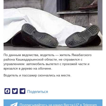
По данным ведомства, водитель — житель Яккабагского
района Кашкадарьинской области, не справился с
управлением: автомобиль вылетел с проезжей части и
врезался в дерево на обочине.
Водитель и пассажир скончались на месте.
Facebook
Twitter
Telegram
Поделиться
Подписывайтесь на канал Вести.UZ в Telegram