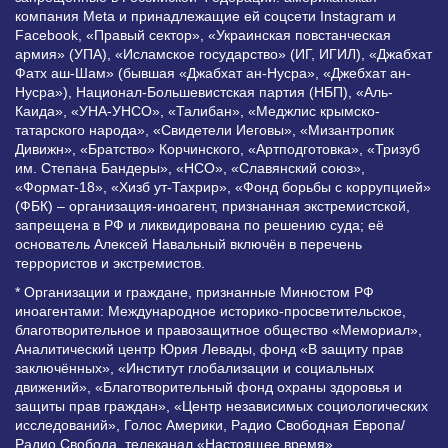
компания Meta и принадлежащие ей соцсети Instagram и
Facebook, «Правый сектор», «Украинская повстанческая
армия» (УПА), «Исламское государство» (ИГ, ИГИЛ), «Джабхат
Фатх аш-Шам» (бывшая «Джабхат ан-Нусра», «Джебхат ан-
Нусра»), Национал-Большевистская партия (НБП), «Аль-
Каида», «УНА-УНСО», «Талибан», «Меджлис крымско-
татарского народа», «Свидетели Иеговы», «Мизантропик
Дивижн», «Братство» Корчинского, «Артподготовка», «Тризуб
им. Степана Бандеры», «НСО», «Славянский союз»,
«Формат-18», «Хизб ут-Тахрир», «Фонд борьбы с коррупцией»
(ФБК) – организация-иноагент, признанная экстремистской,
запрещена в РФ и ликвидирована по решению суда; её
основатель Алексей Навальный включён в перечень
террористов и экстремистов.
* Организации и граждане, признанные Минюстом РФ
иноагентами: Международное историко-просветительское,
благотворительное и правозащитное общество «Мемориал»,
Аналитический центр Юрия Левады, фонд «В защиту прав
заключённых», «Институт глобализации и социальных
движений», «Благотворительный фонд охраны здоровья и
защиты прав граждан», «Центр независимых социологических
исследований», Голос Америки, Радио Свободная Европа/
Радио Свобода, телеканал «Настоящее время»,