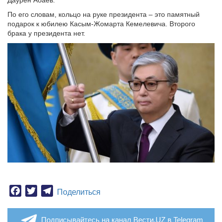
Даурен Абаев.
По его словам, кольцо на руке президента – это памятный
подарок к юбилею Касым-Жомарта Кемелевича. Второго
брака у президента нет.
Facebook
Twitter
Telegram
Поделиться
Подписывайтесь на канал Вести.UZ в Telegram