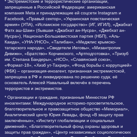
* Экстремистские и террористические организации,
запрещенные в Российской Федерации: американская
компания Meta и принадлежащие ей соцсети Instagram и
Facebook, «Правый сектор», «Украинская повстанческая
армия» (УПА), «Исламское государство» (ИГ, ИГИЛ), «Джабхат
Фатх аш-Шам» (бывшая «Джабхат ан-Нусра», «Джебхат ан-
Нусра»), Национал-Большевистская партия (НБП), «Аль-
Каида», «УНА-УНСО», «Талибан», «Меджлис крымско-
татарского народа», «Свидетели Иеговы», «Мизантропик
Дивижн», «Братство» Корчинского, «Артподготовка», «Тризуб
им. Степана Бандеры», «НСО», «Славянский союз»,
«Формат-18», «Хизб ут-Тахрир», «Фонд борьбы с коррупцией»
(ФБК) – организация-иноагент, признанная экстремистской,
запрещена в РФ и ликвидирована по решению суда; её
основатель Алексей Навальный включён в перечень
террористов и экстремистов.
* Организации и граждане, признанные Минюстом РФ
иноагентами: Международное историко-просветительское,
благотворительное и правозащитное общество «Мемориал»,
Аналитический центр Юрия Левады, фонд «В защиту прав
заключённых», «Институт глобализации и социальных
движений», «Благотворительный фонд охраны здоровья и
защиты прав граждан», «Центр независимых социологических