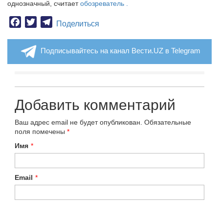
однозначный, считает
обозреватель .
Facebook
Twitter
Telegram
Поделиться
Подписывайтесь на канал Вести.UZ в Telegram
Добавить комментарий
Ваш адрес email не будет опубликован.
Обязательные
поля помечены
*
Имя
*
Email
*