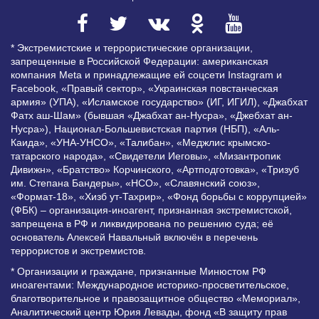
* Экстремистские и террористические организации,
запрещенные в Российской Федерации: американская
компания Meta и принадлежащие ей соцсети Instagram и
Facebook, «Правый сектор», «Украинская повстанческая
армия» (УПА), «Исламское государство» (ИГ, ИГИЛ), «Джабхат
Фатх аш-Шам» (бывшая «Джабхат ан-Нусра», «Джебхат ан-
Нусра»), Национал-Большевистская партия (НБП), «Аль-
Каида», «УНА-УНСО», «Талибан», «Меджлис крымско-
татарского народа», «Свидетели Иеговы», «Мизантропик
Дивижн», «Братство» Корчинского, «Артподготовка», «Тризуб
им. Степана Бандеры», «НСО», «Славянский союз»,
«Формат-18», «Хизб ут-Тахрир», «Фонд борьбы с коррупцией»
(ФБК) – организация-иноагент, признанная экстремистской,
запрещена в РФ и ликвидирована по решению суда; её
основатель Алексей Навальный включён в перечень
террористов и экстремистов.
* Организации и граждане, признанные Минюстом РФ
иноагентами: Международное историко-просветительское,
благотворительное и правозащитное общество «Мемориал»,
Аналитический центр Юрия Левады, фонд «В защиту прав