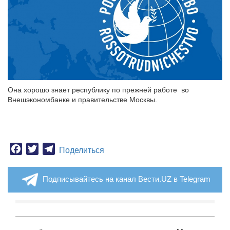
Она хорошо знает республику по прежней работе во
Внешэкономбанке и правительстве Москвы.
Facebook
Twitter
Telegram
Поделиться
Подписывайтесь на канал Вести.UZ в Telegram