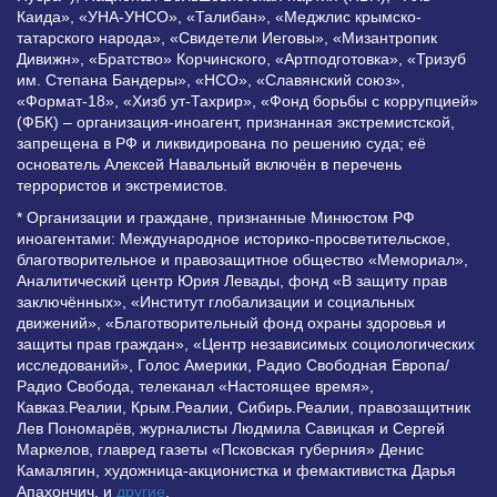
Каида», «УНА-УНСО», «Талибан», «Меджлис крымско-
татарского народа», «Свидетели Иеговы», «Мизантропик
Дивижн», «Братство» Корчинского, «Артподготовка», «Тризуб
им. Степана Бандеры», «НСО», «Славянский союз»,
«Формат-18», «Хизб ут-Тахрир», «Фонд борьбы с коррупцией»
(ФБК) – организация-иноагент, признанная экстремистской,
запрещена в РФ и ликвидирована по решению суда; её
основатель Алексей Навальный включён в перечень
террористов и экстремистов.
* Организации и граждане, признанные Минюстом РФ
иноагентами: Международное историко-просветительское,
благотворительное и правозащитное общество «Мемориал»,
Аналитический центр Юрия Левады, фонд «В защиту прав
заключённых», «Институт глобализации и социальных
движений», «Благотворительный фонд охраны здоровья и
защиты прав граждан», «Центр независимых социологических
исследований», Голос Америки, Радио Свободная Европа/
Радио Свобода, телеканал «Настоящее время»,
Кавказ.Реалии, Крым.Реалии, Сибирь.Реалии, правозащитник
Лев Пономарёв, журналисты Людмила Савицкая и Сергей
Маркелов, главред газеты «Псковская губерния» Денис
Камалягин, художница-акционистка и фемактивистка Дарья
Апахончич. и
другие
.