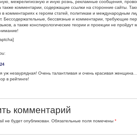
ную, межрелигиозную и иную рознь, рекламные сообщения, прово
а также комментарии, содержащие ссылки на сторонние сайты. Так
 в комментариях к героям статей, политикам и международным л
т. Бессодержательные, бессвязные и комментарии, требующие пер
языков, а также конспирологические теории и проекции не пройдут
онимание!
aptcha]
ри
:
:24
ая уж незаурядная! Очень талантливая и очень красивая женщина
ор в рейтинге!
ить комментарий
il не будет опубликован.
Обязательные поля помечены
*