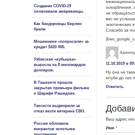
межнациональ
Создание COVID-19
оскорбления, 
оплачивали американцы.
не обращаться
вас не услыша
Как бандеровцы Берлин
экзотических 
брали
Спасибо за п
[bws_google_c
Мошенники «попросили» за
кредит $420 000.
Хатто
Узбекская «кубышка»
11.10.2019 в 09
выросла на 8 миллиардов
долларов.
Ну она не так
ютубе до сих п
В Ташкенте прошла
Ответить
закрытая премьера фильма
о Шарафе Рашидове.
Таксиста выдворили за
Добав
отказ везти ветерана СВО.
Ваш адрес ema
Россия обложила
Имя
*
мигрантов золотыми
пошлинами.