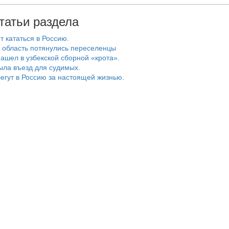
татьи раздела
т кататься в Россию.
 область потянулись переселенцы
ашел в узбекской сборной «крота».
ыла въезд для судимых.
егут в Россию за настоящей жизнью.