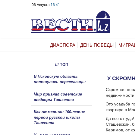
06 Августа
16:41
ДИАСПОРА
ДЕНЬ ПОБЕДЫ
МИГРА
/// ТОП
В Псковскую область
У СКРОМ
потянулись переселенцы
Скромная певи
Мир признал советские
недвижимости 
шедевры Ташкента
Это усадьба п
квартира в Мо
Как отметили 160-летие
первой русской школы
Да все оттуда
Ташкента
Сташевский, 
Керимов, от ко