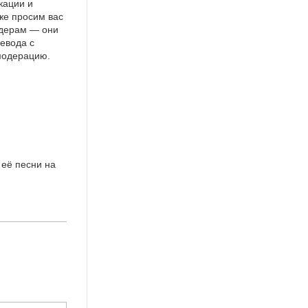
кации и
же просим вас
идерам — они
евода с
 модерацию.
…её песни на