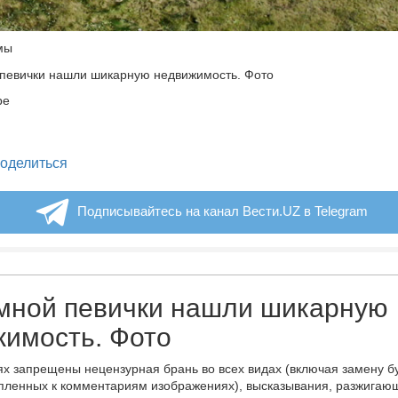
мы
ре
legram
оделиться
Подписывайтесь на канал Вести.UZ в Telegram
омной певички нашли шикарную
имость. Фото
х запрещены нецензурная брань во всех видах (включая замену б
пленных к комментариям изображениях), высказывания, разжигаю