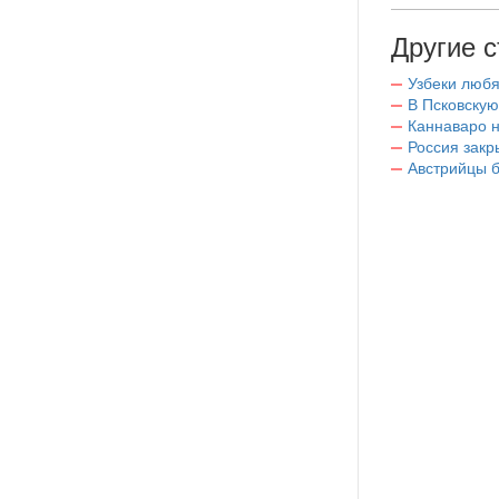
Другие с
Узбеки любя
В Псковскую
Каннаваро н
Россия закр
Австрийцы б