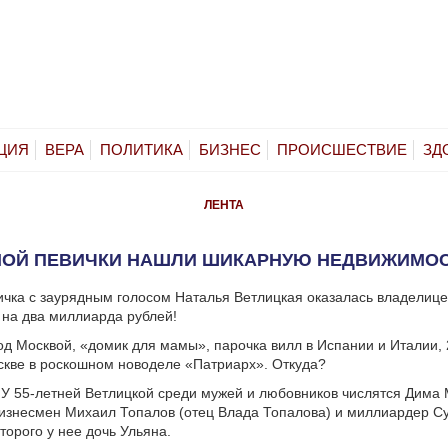
ЦИЯ
ВЕРА
ПОЛИТИКА
БИЗНЕС
ПРОИСШЕСТВИЕ
ЗД
ЛЕНТА
НОЙ ПЕВИЧКИ НАШЛИ ШИКАРНУЮ НЕДВИЖИМОС
чка с заурядным голосом Наталья Ветлицкая оказалась владелиц
на два миллиарда рублей!
од Москвой, «домик для мамы», парочка вилл в Испании и Италии,
скве в роскошном новоделе «Патриарх». Откуда?
! У 55-летней Ветлицкой среди мужей и любовников числятся Дима
бизнесмен Михаил Топалов (отец Влада Топалова) и миллиардер С
торого у нее дочь Ульяна.