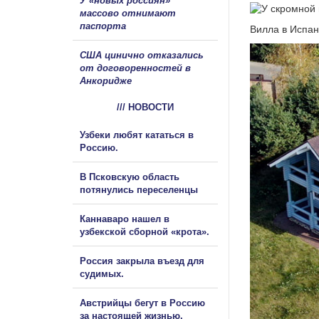
У «новых россиян»
массово отнимают
паспорта
Вилла в Испа
США цинично отказались
от договоренностей в
Анкоридже
/// НОВОСТИ
Узбеки любят кататься в
Россию.
В Псковскую область
потянулись переселенцы
Каннаваро нашел в
узбекской сборной «крота».
Россия закрыла въезд для
судимых.
Австрийцы бегут в Россию
за настоящей жизнью.