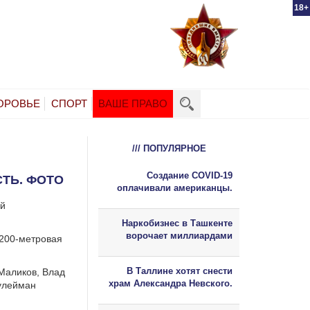
18+
ОРОВЬЕ
СПОРТ
ВАШЕ ПРАВО
/// ПОПУЛЯРНОЕ
Создание COVID-19
ТЬ. ФОТО
оплачивали американцы.
ей
Наркобизнес в Ташкенте
ворочает миллиардами
 200-метровая
В Таллине хотят снести
 Маликов, Влад
храм Александра Невского.
улейман