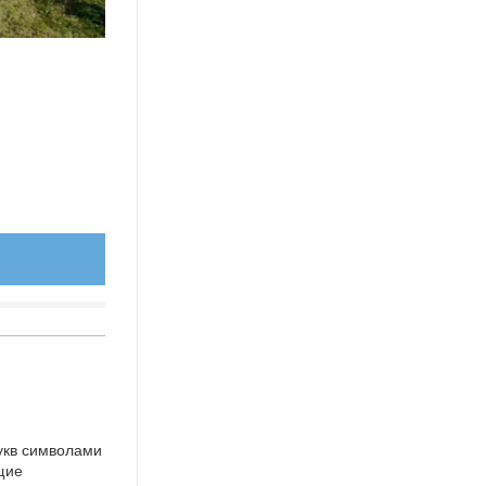
укв символами
щие