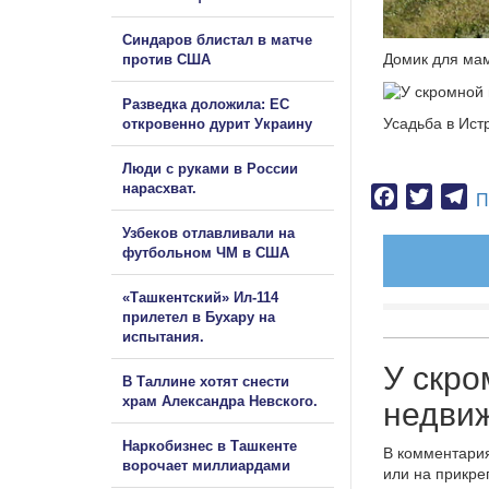
Синдаров блистал в матче
Домик для ма
против США
Разведка доложила: ЕС
Усадьба в Ист
откровенно дурит Украину
Люди с руками в России
нарасхват.
Facebook
Twitter
Te
П
Узбеков отлавливали на
футбольном ЧМ в США
«Ташкентский» Ил-114
прилетел в Бухару на
испытания.
У скр
В Таллине хотят снести
храм Александра Невского.
недвиж
Наркобизнес в Ташкенте
В комментария
ворочает миллиардами
или на прикре