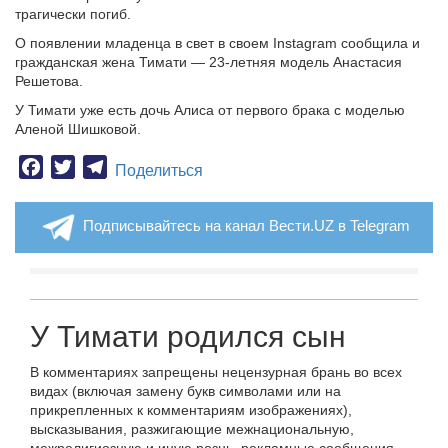
трагически погиб.
О появлении младенца в свет в своем Instagram сообщила и
гражданская жена Тимати — 23-летняя модель Анастасия
Решетова.
У Тимати уже есть дочь Алиса от первого брака с моделью
Аленой Шишковой.
Facebook
Twitter
Telegram
Поделиться
Подписывайтесь на канал Вести.UZ в Telegram
У Тимати родился сын
В комментариях запрещены нецензурная брань во всех
видах (включая замену букв символами или на
прикрепленных к комментариям изображениях),
высказывания, разжигающие межнациональную,
межрелигиозную и иную рознь, рекламные сообщения,