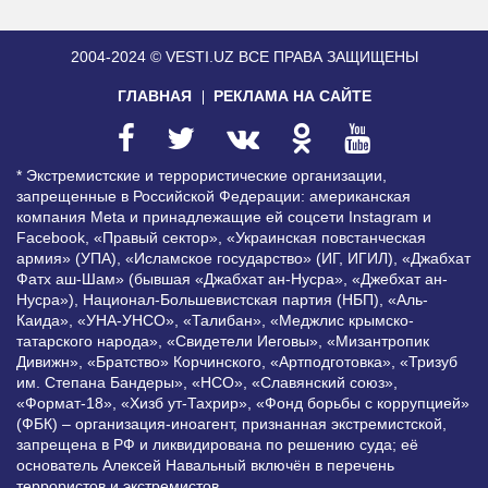
2004-2024 © VESTI.UZ
ВСЕ ПРАВА ЗАЩИЩЕНЫ
ГЛАВНАЯ
РЕКЛАМА НА САЙТЕ
* Экстремистские и террористические организации,
запрещенные в Российской Федерации: американская
компания Meta и принадлежащие ей соцсети Instagram и
Facebook, «Правый сектор», «Украинская повстанческая
армия» (УПА), «Исламское государство» (ИГ, ИГИЛ), «Джабхат
Фатх аш-Шам» (бывшая «Джабхат ан-Нусра», «Джебхат ан-
Нусра»), Национал-Большевистская партия (НБП), «Аль-
Каида», «УНА-УНСО», «Талибан», «Меджлис крымско-
татарского народа», «Свидетели Иеговы», «Мизантропик
Дивижн», «Братство» Корчинского, «Артподготовка», «Тризуб
им. Степана Бандеры», «НСО», «Славянский союз»,
«Формат-18», «Хизб ут-Тахрир», «Фонд борьбы с коррупцией»
(ФБК) – организация-иноагент, признанная экстремистской,
запрещена в РФ и ликвидирована по решению суда; её
основатель Алексей Навальный включён в перечень
террористов и экстремистов.