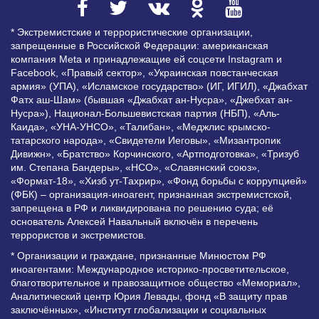
* Экстремистские и террористические организации,
запрещенные в Российской Федерации: американская
компания Meta и принадлежащие ей соцсети Instagram и
Facebook, «Правый сектор», «Украинская повстанческая
армия» (УПА), «Исламское государство» (ИГ, ИГИЛ), «Джабхат
Фатх аш-Шам» (бывшая «Джабхат ан-Нусра», «Джебхат ан-
Нусра»), Национал-Большевистская партия (НБП), «Аль-
Каида», «УНА-УНСО», «Талибан», «Меджлис крымско-
татарского народа», «Свидетели Иеговы», «Мизантропик
Дивижн», «Братство» Корчинского, «Артподготовка», «Тризуб
им. Степана Бандеры», «НСО», «Славянский союз»,
«Формат-18», «Хизб ут-Тахрир», «Фонд борьбы с коррупцией»
(ФБК) – организация-иноагент, признанная экстремистской,
запрещена в РФ и ликвидирована по решению суда; её
основатель Алексей Навальный включён в перечень
террористов и экстремистов.
* Организации и граждане, признанные Минюстом РФ
иноагентами: Международное историко-просветительское,
благотворительное и правозащитное общество «Мемориал»,
Аналитический центр Юрия Левады, фонд «В защиту прав
заключённых», «Институт глобализации и социальных