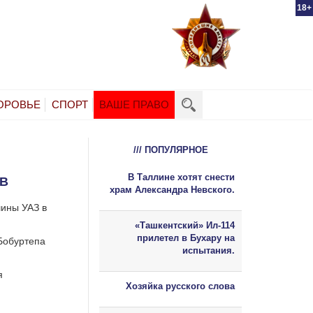
18+
ОРОВЬЕ
СПОРТ
ВАШЕ ПРАВО
/// ПОПУЛЯРНОЕ
В Таллине хотят снести
ТВ
храм Александра Невского.
шины УАЗ в
«Ташкентский» Ил-114
прилетел в Бухару на
Бобуртепа
испытания.
ся
Хозяйка русского слова