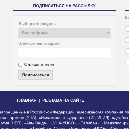
ПОДПИСАТЬСЯ НА РАССЫЛКУ
К
Выберите раздел:
Электронный адрес:
Отпишите меня
Подписаться
ГЛАВНАЯ
РЕКЛАМА НА САЙТЕ
, запрещенные в Российской Федерации: американская компания Me
еская армия» (УПА), «Исламское государство» (ИГ, ИГИЛ), «Джабх
артия (НБП), «Аль-Каида», «УНА-УНСО», «Талибан», «Меджлис кры
Артподготовка», «Тризуб им. Степана Бандеры», «НСО», «Славянск