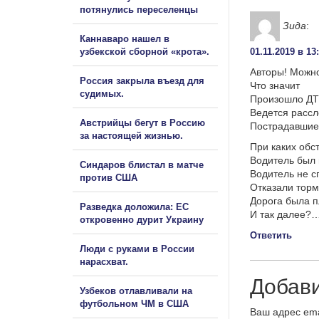
потянулись переселенцы
Зида
:
Каннаваро нашел в
узбекской сборной «крота».
01.11.2019 в 13
Авторы! Можно
Россия закрыла въезд для
Что значит
судимых.
Произошло Д
Ведется расс
Австрийцы бегут в Россию
Пострадавшие
за настоящей жизнью.
При каких обс
Водитель был
Синдаров блистал в матче
Водитель не с
против США
Отказали торм
Дорога была 
Разведка доложила: ЕС
И так далее?
откровенно дурит Украину
Ответить
Люди с руками в России
нарасхват.
Добав
Узбеков отлавливали на
футбольном ЧМ в США
Ваш адрес ema