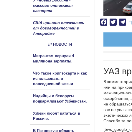
У «новых россиян»
массово отнимают
паспорта
Facebook
Twitter
Te
П
США цинично отказались
от договоренностей в
Анкоридже
/// НОВОСТИ
Мигрантам вернули 4
миллиона зарплаты.
УАЗ вр
Что такое криптокарта и как
использовать в
В комментария
повседневной жизни
или на прикре
межнациональ
Индийцы и белорусы
оскорбления, 
подкармливают Узбекистан.
не обращаться
вас не услыша
Узбеки любят кататься в
экзотических 
Россию.
Спасибо за п
[bws_google_c
В Псковскую область