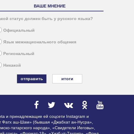
ВАШЕ МНЕНИЕ
акой статус должен быть у русского языка?
Официальный
Язык межнационального общения
Региональный
Никакой
итоги
ta и принадлежащие ей соцсети Instagram и
ат Фатх аш-Шам» (бывшая «Джабхат ан-Нусра»,
мско-татарского народа», «Свидетели Иеговы»,
ий союз», «Формат-18», «Хизб ут-Тахрир», «Фонд