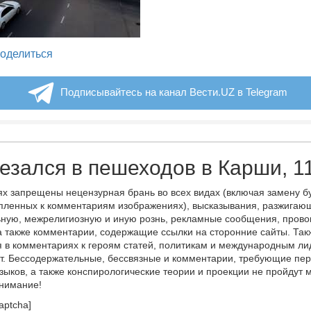
legram
оделиться
Подписывайтесь на канал Вести.UZ в Telegram
езался в пешеходов в Карши, 1
х запрещены нецензурная брань во всех видах (включая замену б
пленных к комментариям изображениях), высказывания, разжигаю
ную, межрелигиозную и иную рознь, рекламные сообщения, прово
а также комментарии, содержащие ссылки на сторонние сайты. Так
 в комментариях к героям статей, политикам и международным л
т. Бессодержательные, бессвязные и комментарии, требующие пер
языков, а также конспирологические теории и проекции не пройдут
онимание!
aptcha]