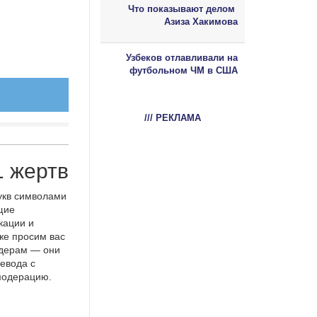
Что показывают делом
Азиза Хакимова
Узбеков отлавливали на
футбольном ЧМ в США
/// РЕКЛАМА
1 жертв
укв символами
щие
кации и
же просим вас
идерам — они
евода с
 модерацию.