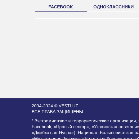
FACEBOOK
ОДНОКЛАССНИКИ
2004-2024 © VESTI.UZ
ВСЕ ПРАВА ЗАЩИЩЕНЫ
* Экстремистские и террористические организации
Facebook, «Правый сектор», «Украинская повстанч
«Джебхат ан-Нусра»), Национал-Большевистская п
«Мизантропик Дивижн», «Братство» Корчинского, «