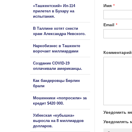
Имя
*
«Ташкентский» Ил-114
прилетел в Бухару на
испытания.
Email
*
В Таллине хотят снести
храм Александра Невского.
Наркобизнес в Ташкенте
ворочает миллиардами
Комментарий
Создание COVID-19
оплачивали американцы.
Как бандеровцы Берлин
брали
Мошенники «попросили» за
кредит $420 000.
Уведомить ме
Узбекская «кубышка»
выросла на 8 миллиардов
Уведомлять м
долларов.