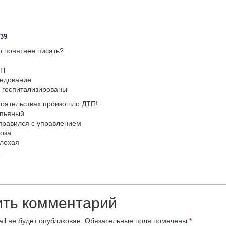
:39
 понятнее писать?
ТП
ледование
 госпитализированы
тоятельствах произошло ДТП!
 пьяный
правился с управлением
оза
плохая
…
ить комментарий
il не будет опубликован.
Обязательные поля помечены
*