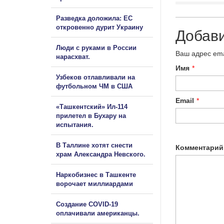
Разведка доложила: ЕС
откровенно дурит Украину
Добав
Люди с руками в России
Ваш адрес ema
нарасхват.
Имя
*
Узбеков отлавливали на
футбольном ЧМ в США
Email
*
«Ташкентский» Ил-114
прилетел в Бухару на
испытания.
В Таллине хотят снести
Комментарий
храм Александра Невского.
Наркобизнес в Ташкенте
ворочает миллиардами
Создание COVID-19
оплачивали американцы.