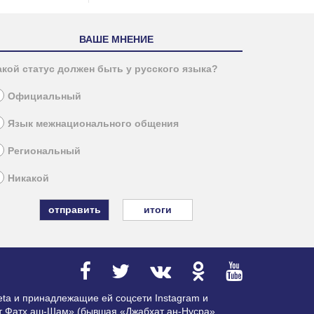
ВАШЕ МНЕНИЕ
акой статус должен быть у русского языка?
Официальный
Язык межнационального общения
Региональный
Никакой
итоги
ta и принадлежащие ей соцсети Instagram и
ат Фатх аш-Шам» (бывшая «Джабхат ан-Нусра»,