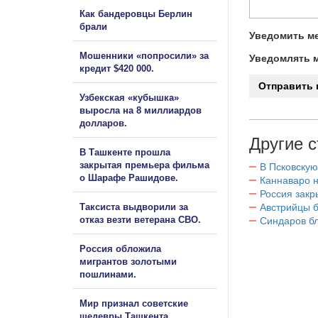
Как бандеровцы Берлин
брали
Уведомить ме
Мошенники «попросили» за
Уведомлять м
кредит $420 000.
Узбекская «кубышка»
выросла на 8 миллиардов
долларов.
Другие с
В Ташкенте прошла
закрытая премьера фильма
В Псковскую
о Шарафе Рашидове.
Каннаваро н
Россия закр
Таксиста выдворили за
Австрийцы б
отказ везти ветерана СВО.
Синдаров бл
Россия обложила
мигрантов золотыми
пошлинами.
Мир признал советские
шедевры Ташкента