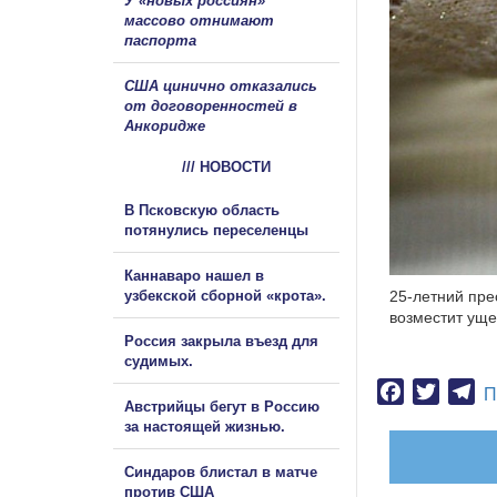
У «новых россиян»
массово отнимают
паспорта
США цинично отказались
от договоренностей в
Анкоридже
/// НОВОСТИ
В Псковскую область
потянулись переселенцы
Каннаваро нашел в
узбекской сборной «крота».
25-летний пре
возместит уще
Россия закрыла въезд для
судимых.
Facebook
Twitter
Te
П
Австрийцы бегут в Россию
за настоящей жизнью.
Синдаров блистал в матче
против США