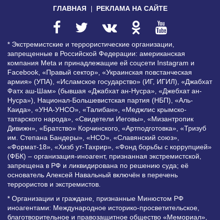
ГЛАВНАЯ
РЕКЛАМА НА САЙТЕ
* Экстремистские и террористические организации,
запрещенные в Российской Федерации: американская
компания Meta и принадлежащие ей соцсети Instagram и
Facebook, «Правый сектор», «Украинская повстанческая
армия» (УПА), «Исламское государство» (ИГ, ИГИЛ), «Джабхат
Фатх аш-Шам» (бывшая «Джабхат ан-Нусра», «Джебхат ан-
Нусра»), Национал-Большевистская партия (НБП), «Аль-
Каида», «УНА-УНСО», «Талибан», «Меджлис крымско-
татарского народа», «Свидетели Иеговы», «Мизантропик
Дивижн», «Братство» Корчинского, «Артподготовка», «Тризуб
им. Степана Бандеры», «НСО», «Славянский союз»,
«Формат-18», «Хизб ут-Тахрир», «Фонд борьбы с коррупцией»
(ФБК) – организация-иноагент, признанная экстремистской,
запрещена в РФ и ликвидирована по решению суда; её
основатель Алексей Навальный включён в перечень
террористов и экстремистов.
* Организации и граждане, признанные Минюстом РФ
иноагентами: Международное историко-просветительское,
благотворительное и правозащитное общество «Мемориал»,