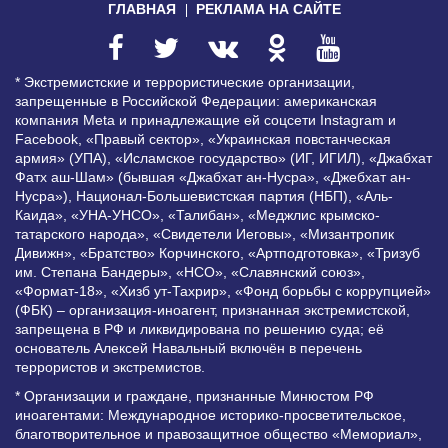
ГЛАВНАЯ
РЕКЛАМА НА САЙТЕ
* Экстремистские и террористические организации,
запрещенные в Российской Федерации: американская
компания Meta и принадлежащие ей соцсети Instagram и
Facebook, «Правый сектор», «Украинская повстанческая
армия» (УПА), «Исламское государство» (ИГ, ИГИЛ), «Джабхат
Фатх аш-Шам» (бывшая «Джабхат ан-Нусра», «Джебхат ан-
Нусра»), Национал-Большевистская партия (НБП), «Аль-
Каида», «УНА-УНСО», «Талибан», «Меджлис крымско-
татарского народа», «Свидетели Иеговы», «Мизантропик
Дивижн», «Братство» Корчинского, «Артподготовка», «Тризуб
им. Степана Бандеры», «НСО», «Славянский союз»,
«Формат-18», «Хизб ут-Тахрир», «Фонд борьбы с коррупцией»
(ФБК) – организация-иноагент, признанная экстремистской,
запрещена в РФ и ликвидирована по решению суда; её
основатель Алексей Навальный включён в перечень
террористов и экстремистов.
* Организации и граждане, признанные Минюстом РФ
иноагентами: Международное историко-просветительское,
благотворительное и правозащитное общество «Мемориал»,