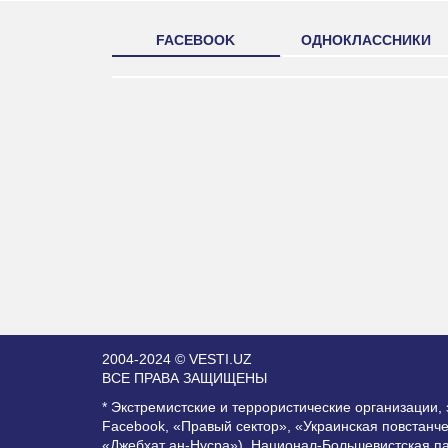
FACEBOOK
ОДНОКЛАССНИКИ
2004-2024 © VESTI.UZ
ВСЕ ПРАВА ЗАЩИЩЕНЫ
* Экстремистские и террористические организации
Facebook, «Правый сектор», «Украинская повстанч
«Джебхат ан-Нусра»), Национал-Большевистская п