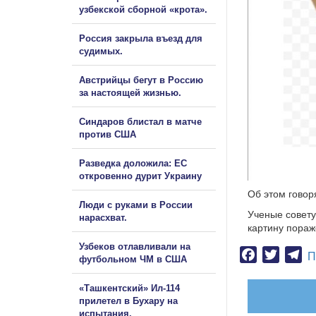
узбекской сборной «крота».
Россия закрыла въезд для
судимых.
Австрийцы бегут в Россию
за настоящей жизнью.
Синдаров блистал в матче
против США
Разведка доложила: ЕС
откровенно дурит Украину
Об этом говор
Люди с руками в России
Ученые совету
нарасхват.
картину пораж
Узбеков отлавливали на
Facebook
Twitter
Te
П
футбольном ЧМ в США
«Ташкентский» Ил-114
прилетел в Бухару на
испытания.