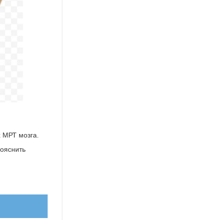
х МРТ мозга.
рояснить