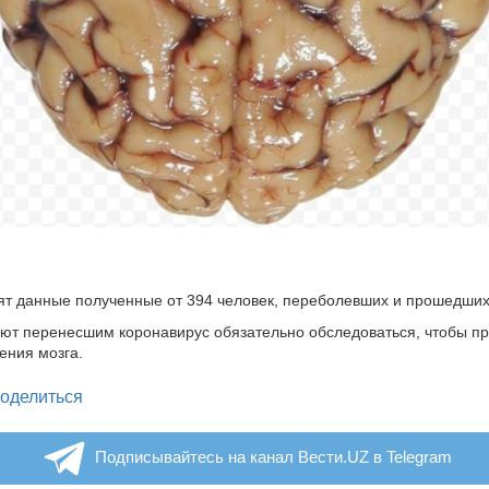
ят данные полученные от 394 человек, переболевших и прошедши
ют перенесшим коронавирус обязательно обследоваться, чтобы п
ения мозга.
legram
оделиться
Подписывайтесь на канал Вести.UZ в Telegram