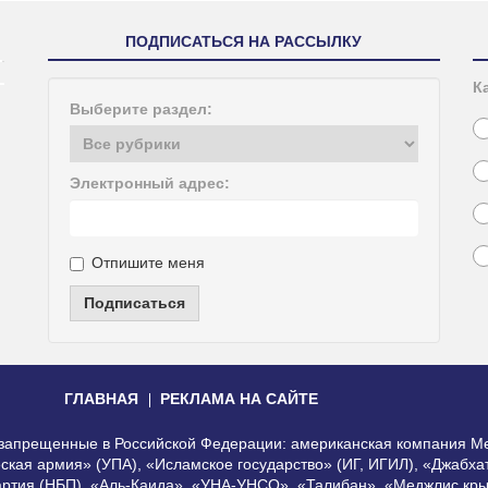
ПОДПИСАТЬСЯ НА РАССЫЛКУ
К
Выберите раздел:
Электронный адрес:
Отпишите меня
Подписаться
ГЛАВНАЯ
РЕКЛАМА НА САЙТЕ
, запрещенные в Российской Федерации: американская компания Me
еская армия» (УПА), «Исламское государство» (ИГ, ИГИЛ), «Джабх
артия (НБП), «Аль-Каида», «УНА-УНСО», «Талибан», «Меджлис кры