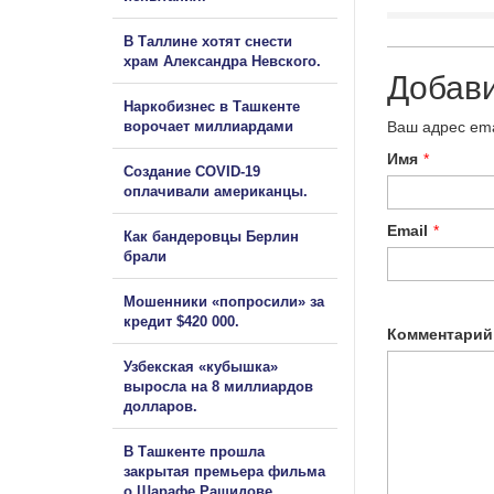
В Таллине хотят снести
храм Александра Невского.
Добав
Наркобизнес в Ташкенте
ворочает миллиардами
Ваш адрес ema
Имя
*
Создание COVID-19
оплачивали американцы.
Email
*
Как бандеровцы Берлин
брали
Мошенники «попросили» за
кредит $420 000.
Комментарий
Узбекская «кубышка»
выросла на 8 миллиардов
долларов.
В Ташкенте прошла
закрытая премьера фильма
о Шарафе Рашидове.