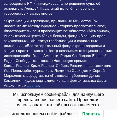
запрещена в РФ и ликвидирована по решению суда; её
основатель Алексей Навальный включён в перечень
террористов и экстремистов.
* Организации и граждане, признанные Минюстом РФ
иноагентами: Международное историко-просветительское,
благотворительное и правозащитное общество «Мемориал»,
Аналитический центр Юрия Левады, фонд «В защиту прав
заключённых», «Институт глобализации и социальных
движений», «Благотворительный фонд охраны здоровья и
защиты прав граждан», «Центр независимых социологических
исследований», Голос Америки, Радио Свободная Европа/
Радио Свобода, телеканал «Настоящее время»,
Кавказ.Реалии, Крым.Реалии, Сибирь.Реалии, правозащитник
Лев Пономарёв, журналисты Людмила Савицкая и Сергей
Маркелов, главред газеты «Псковская губерния» Денис
Камалягин, художница-акционистка и фемактивистка Дарья
Апахончич. и
другие
.
Мы используем cookie-файлы для наилучшего
Все права защищены и охраняются законом. Любое
представления нашего сайта. Продолжая
использование материалов сайта допустимо при условии
использовать этот сайт, вы соглашаетесь с
наличия активной гиперссылки на Vesti.UZ.
Редакция не несет ответственности за достоверность
использованием cookie-файлов.
Принять
информации, опубликованной в рекламных объявлениях.