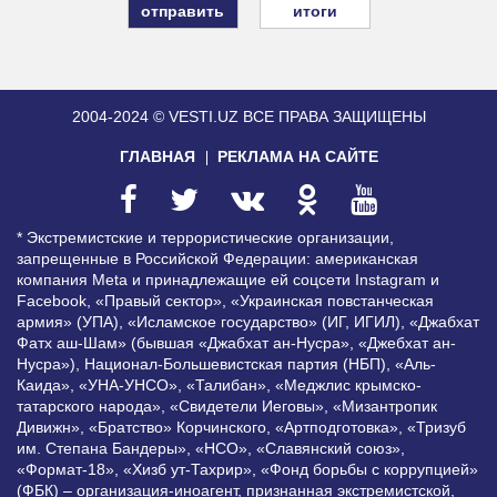
итоги
2004-2024 © VESTI.UZ
ВСЕ ПРАВА ЗАЩИЩЕНЫ
ГЛАВНАЯ
РЕКЛАМА НА САЙТЕ
* Экстремистские и террористические организации,
запрещенные в Российской Федерации: американская
компания Meta и принадлежащие ей соцсети Instagram и
Facebook, «Правый сектор», «Украинская повстанческая
армия» (УПА), «Исламское государство» (ИГ, ИГИЛ), «Джабхат
Фатх аш-Шам» (бывшая «Джабхат ан-Нусра», «Джебхат ан-
Нусра»), Национал-Большевистская партия (НБП), «Аль-
Каида», «УНА-УНСО», «Талибан», «Меджлис крымско-
татарского народа», «Свидетели Иеговы», «Мизантропик
Дивижн», «Братство» Корчинского, «Артподготовка», «Тризуб
им. Степана Бандеры», «НСО», «Славянский союз»,
«Формат-18», «Хизб ут-Тахрир», «Фонд борьбы с коррупцией»
(ФБК) – организация-иноагент, признанная экстремистской,