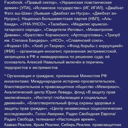
Facebook, «Правый сектор», «Украинская повстанческая
армия» (УПА), «Исламское государство» (ИГ, ИГИЛ), «Джабхат
Фатх аш-Шам» (бывшая «Джабхат ан-Нусра», «Джебхат ан-
Нусра»), Национал-Большевистская партия (НБП), «Аль-
Каида», «УНА-УНСО», «Талибан», «Меджлис крымско-
татарского народа», «Свидетели Иеговы», «Мизантропик
Дивижн», «Братство» Корчинского, «Артподготовка», «Тризуб
им. Степана Бандеры», «НСО», «Славянский союз»,
«Формат-18», «Хизб ут-Тахрир», «Фонд борьбы с коррупцией»
(ФБК) – организация-иноагент, признанная экстремистской,
запрещена в РФ и ликвидирована по решению суда; её
основатель Алексей Навальный включён в перечень
террористов и экстремистов.
* Организации и граждане, признанные Минюстом РФ
иноагентами: Международное историко-просветительское,
благотворительное и правозащитное общество «Мемориал»,
Аналитический центр Юрия Левады, фонд «В защиту прав
заключённых», «Институт глобализации и социальных
движений», «Благотворительный фонд охраны здоровья и
защиты прав граждан», «Центр независимых социологических
исследований», Голос Америки, Радио Свободная Европа/
Радио Свобода, телеканал «Настоящее время»,
Кавказ.Реалии, Крым.Реалии, Сибирь.Реалии, правозащитник