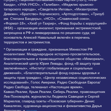
Каида», «УНА-УНСО», «Талибан», «Меджлис крымско-
татарского народа», «Свидетели Иеговы», «Мизантропик
Дивижн», «Братство» Корчинского, «Артподготовка», «Тризуб
им. Степана Бандеры», «НСО», «Славянский союз»,
«Формат-18», «Хизб ут-Тахрир», «Фонд борьбы с коррупцией»
(ФБК) – организация-иноагент, признанная экстремистской,
запрещена в РФ и ликвидирована по решению суда; её
основатель Алексей Навальный включён в перечень
террористов и экстремистов.
* Организации и граждане, признанные Минюстом РФ
иноагентами: Международное историко-просветительское,
благотворительное и правозащитное общество «Мемориал»,
Аналитический центр Юрия Левады, фонд «В защиту прав
заключённых», «Институт глобализации и социальных
движений», «Благотворительный фонд охраны здоровья и
защиты прав граждан», «Центр независимых социологических
исследований», Голос Америки, Радио Свободная Европа/
Радио Свобода, телеканал «Настоящее время»,
Кавказ.Реалии, Крым.Реалии, Сибирь.Реалии, правозащитник
Лев Пономарёв, журналисты Людмила Савицкая и Сергей
Маркелов, главред газеты «Псковская губерния» Денис
Камалягин, художница-акционистка и фемактивистка Дарья
Апахончич. и
другие
.