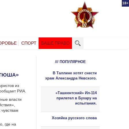
18+
ОРОВЬЕ
СПОРТ
ВАШЕ ПРАВО
/// ПОПУЛЯРНОЕ
В Таллине хотят снести
АТЮША»
храм Александра Невского.
уристов из
сообщает РИА.
«Ташкентский» Ил-114
прилетел в Бухару на
тные власти
испытания.
ствия»,
 чувствам
Хозяйка русского слова
о, где на