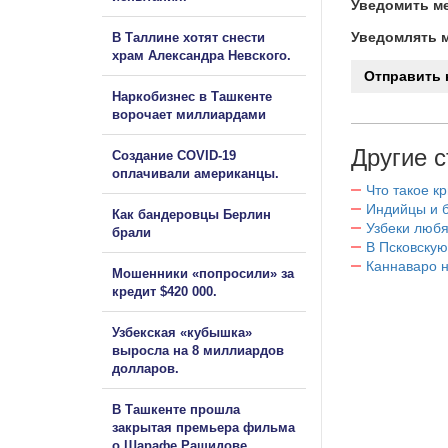
Уведомить ме
Уведомлять м
В Таллине хотят снести
храм Александра Невского.
Наркобизнес в Ташкенте
ворочает миллиардами
Другие с
Создание COVID-19
оплачивали американцы.
Что такое к
Индийцы и 
Как бандеровцы Берлин
Узбеки любя
брали
В Псковскую
Каннаваро н
Мошенники «попросили» за
кредит $420 000.
Узбекская «кубышка»
выросла на 8 миллиардов
долларов.
В Ташкенте прошла
закрытая премьера фильма
о Шарафе Рашидове.