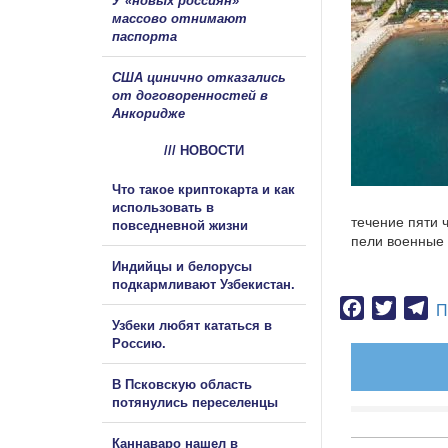
У «новых россиян»
массово отнимают
паспорта
США цинично отказались
от договоренностей в
Анкоридже
/// НОВОСТИ
Что такое криптокарта и как
использовать в
течение пяти 
повседневной жизни
пели военные 
Индийцы и белорусы
подкармливают Узбекистан.
Facebook
Twitter
Te
П
Узбеки любят кататься в
Россию.
В Псковскую область
потянулись переселенцы
Каннаваро нашел в