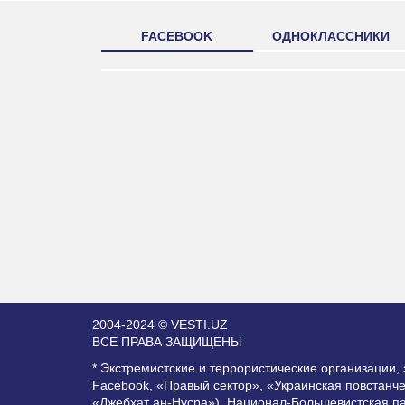
FACEBOOK
ОДНОКЛАССНИКИ
2004-2024 © VESTI.UZ
ВСЕ ПРАВА ЗАЩИЩЕНЫ
* Экстремистские и террористические организации
Facebook, «Правый сектор», «Украинская повстанч
«Джебхат ан-Нусра»), Национал-Большевистская п