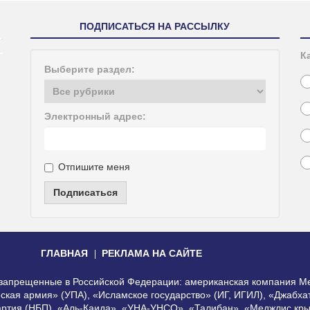
ПОДПИСАТЬСЯ НА РАССЫЛКУ
К
Выберите раздел:
Электронный адрес:
Отпишите меня
Подписаться
ГЛАВНАЯ
РЕКЛАМА НА САЙТЕ
, запрещенные в Российской Федерации: американская компания Me
еская армия» (УПА), «Исламское государство» (ИГ, ИГИЛ), «Джабх
артия (НБП), «Аль-Каида», «УНА-УНСО», «Талибан», «Меджлис кры