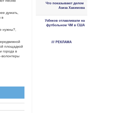
яют песню
Что показывают делом
Азиза Хакимова
нее думать,
 в
Узбеков отлавливали на
футбольном ЧМ в США
е нужны?,
передвижной
/// РЕКЛАМА
кой площадкой
м города в
ы-волонтеры