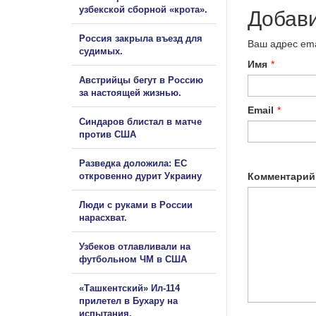
узбекской сборной «крота».
Добав
Россия закрыла въезд для
Ваш адрес ema
судимых.
Имя
*
Австрийцы бегут в Россию
за настоящей жизнью.
Email
*
Синдаров блистал в матче
против США
Разведка доложила: ЕС
откровенно дурит Украину
Комментарий
Люди с руками в России
нарасхват.
Узбеков отлавливали на
футбольном ЧМ в США
«Ташкентский» Ил-114
прилетел в Бухару на
испытания.