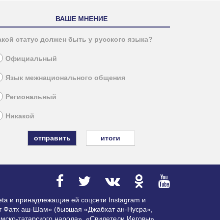
ВАШЕ МНЕНИЕ
акой статус должен быть у русского языка?
Официальный
Язык межнационального общения
Региональный
Никакой
итоги
ta и принадлежащие ей соцсети Instagram и
ат Фатх аш-Шам» (бывшая «Джабхат ан-Нусра»,
мско-татарского народа», «Свидетели Иеговы»,