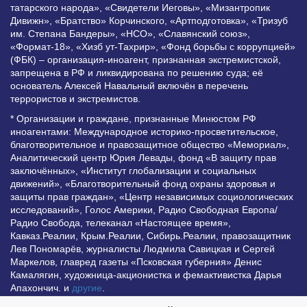
татарского народа», «Свидетели Иеговы», «Мизантропик
Дивижн», «Братство» Корчинского, «Артподготовка», «Тризуб
им. Степана Бандеры», «НСО», «Славянский союз»,
«Формат-18», «Хизб ут-Тахрир», «Фонд борьбы с коррупцией»
(ФБК) – организация-иноагент, признанная экстремистской,
запрещена в РФ и ликвидирована по решению суда; её
основатель Алексей Навальный включён в перечень
террористов и экстремистов.
* Организации и граждане, признанные Минюстом РФ
иноагентами: Международное историко-просветительское,
благотворительное и правозащитное общество «Мемориал»,
Аналитический центр Юрия Левады, фонд «В защиту прав
заключённых», «Институт глобализации и социальных
движений», «Благотворительный фонд охраны здоровья и
защиты прав граждан», «Центр независимых социологических
исследований», Голос Америки, Радио Свободная Европа/
Радио Свобода, телеканал «Настоящее время»,
Кавказ.Реалии, Крым.Реалии, Сибирь.Реалии, правозащитник
Лев Пономарёв, журналисты Людмила Савицкая и Сергей
Маркелов, главред газеты «Псковская губерния» Денис
Камалягин, художница-акционистка и фемактивистка Дарья
Апахончич. и
другие
.