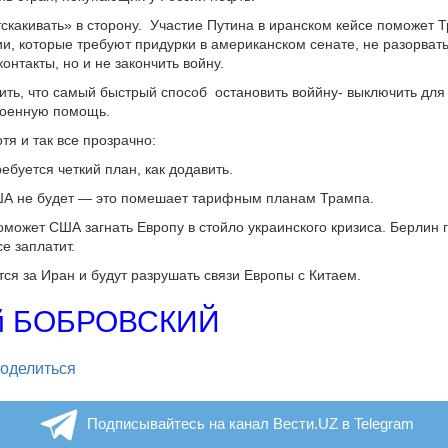
скакивать» в сторону. Участие Путина в иранском кейсе поможет 
ии, которые требуют придурки в американском сенате, не разорват
онтакты, но и не закончить войну.
ть, что самый быстрый способ остановить воййну- выключить для
военную помощь.
тя и так все прозрачно:
ебуется четкий план, как додавить.
А не будет — это помешает тарифным планам Трампа.
может США загнать Европу в стойло украинского кризиса. Берлин 
се заплатит.
я за Иран и будут разрушать связи Европы с Китаем.
й БОБРОВСКИЙ
legram
оделиться
Подписывайтесь на канал Вести.UZ в Telegram