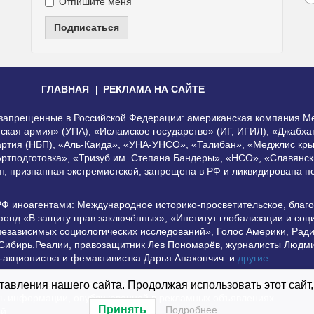
Отпишите меня
Подписаться
ГЛАВНАЯ
РЕКЛАМА НА САЙТЕ
, запрещенные в Российской Федерации: американская компания Me
еская армия» (УПА), «Исламское государство» (ИГ, ИГИЛ), «Джабх
артия (НБП), «Аль-Каида», «УНА-УНСО», «Талибан», «Меджлис кры
Артподготовка», «Тризуб им. Степана Бандеры», «НСО», «Славянск
нт, признанная экстремистской, запрещена в РФ и ликвидирована 
РФ иноагентами: Международное историко-просветительское, благ
онд «В защиту прав заключённых», «Институт глобализации и со
независимых социологических исследований», Голос Америки, Рад
 Сибирь.Реалии, правозащитник Лев Пономарёв, журналисты Людми
-акционистка и фемактивистка Дарья Апахончич. и
другие
.
использование материалов сайта допустимо при условии наличия а
авления нашего сайта. Продолжая использовать этот сайт,
сть информации, опубликованной в рекламных объявлениях.
Принять
Подробнее…
ей