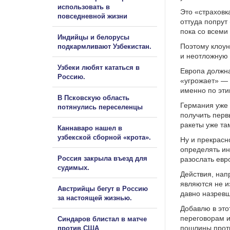
использовать в
Это «страховк
повседневной жизни
оттуда попрут 
пока со всеми
Индийцы и белорусы
Поэтому клоун
подкармливают Узбекистан.
и неотложную 
Узбеки любят кататься в
Европа должна
Россию.
«угрожает» — 
именно по эти
В Псковскую область
Германия уже 
потянулись переселенцы
получить перв
ракеты уже та
Каннаваро нашел в
узбекской сборной «крота».
Ну и прекрасн
определять ин
Россия закрыла въезд для
разослать евр
судимых.
Действия, нап
являются не и
Австрийцы бегут в Россию
давно назрев
за настоящей жизнью.
Добавлю в это
переговорам и
Синдаров блистал в матче
пошлины проти
против США