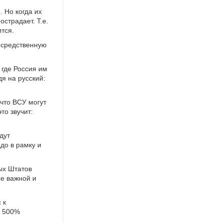
 Но когда их
острадает. Т.е.
тся.
осредственную
 где Россия им
я на русский:
что ВСУ могут
то звучит:
дут
до в рамку и
ых Штатов
е важной и
 к
ь 500%