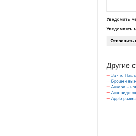
Уведомить ме
Уведомлять м
Другие с
За что Павл
Брошен выз
Анкара – н
Анкоридж о
Apple развя