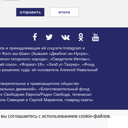
итоги
ta и принадлежащие ей соцсети Instagram и
ат Фатх аш-Шам» (бывшая «Джабхат ан-Нусра»,
мско-татарского народа», «Свидетели Иеговы»,
ий союз», «Формат-18», «Хизб ут-Тахрир», «Фонд
по решению суда; её основатель Алексей Навальный
отворительное и правозащитное общество
циальных движений», «Благотворительный фонд
ио Свободная Европа/Радио Свобода, телеканал
ла Савицкая и Сергей Маркелов, главред газеты
ктивной гиперссылки на Vesti.UZ.
 вы соглашаетесь с использованием cookie-файлов.