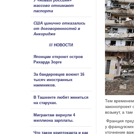
У «новых россиян»
массово отнимают
паспорта
США цинично отказались
от договоренностей в
Анкоридже
/// НОВОСТИ
Японцам откроют остров
Рихарда Зорге
За бандеровцев воюют 16
тысяч иностранных
наемников.
В Ташкенте любят жениться
Тем временем 
на старухах.
законопроект 
возьмут, а там
Мигрантам вернули 4
миллиона зарплаты.
Франция предо
у французских
уточнение важ
Что такое криптокарта и как