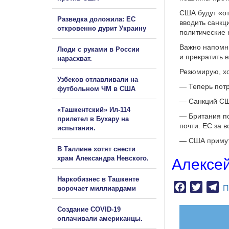
США будут «от
Разведка доложила: ЕС
вводить санкц
откровенно дурит Украину
политические к
Важно напомни
Люди с руками в России
и прекратить 
нарасхват.
Резюмирую, хо
Узбеков отлавливали на
— Теперь потр
футбольном ЧМ в США
— Санкций СШ
«Ташкентский» Ил-114
— Британия по
прилетел в Бухару на
почти. ЕС за в
испытания.
— США примутс
В Таллине хотят снести
храм Александра Невского.
Алексе
Наркобизнес в Ташкенте
Facebook
Twitter
Te
П
ворочает миллиардами
Создание COVID-19
оплачивали американцы.