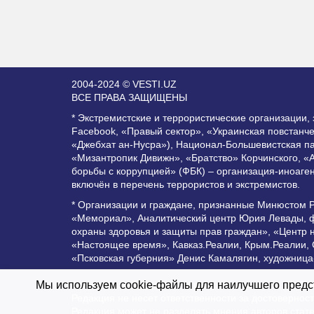
2004-2024 © VESTI.UZ
ВСЕ ПРАВА ЗАЩИЩЕНЫ
* Экстремистские и террористические организации
Facebook, «Правый сектор», «Украинская повстанч
«Джебхат ан-Нусра»), Национал-Большевистская п
«Мизантропик Дивижн», «Братство» Корчинского, «
борьбы с коррупцией» (ФБК) – организация-иноаге
включён в перечень террористов и экстремистов.
* Организации и граждане, признанные Минюстом 
«Мемориал», Аналитический центр Юрия Левады, ф
охраны здоровья и защиты прав граждан», «Центр 
«Настоящее время», Кавказ.Реалии, Крым.Реалии,
«Псковская губерния» Денис Камалягин, художница
Все права защищены и охраняются законом. Любое 
Мы используем cookie-файлы для наилучшего предст
Редакция не несет ответственности за достоверно
Редакция может не разделять мнения авторов стат