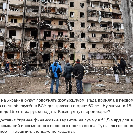
на Украине будут пополнять фольксштурм. Рада приняла в первом
о военной службе в ВСУ для граждан старше 60 лет. Ну значит и 18
 и до 16-летних рукой подать. Какие уж тут переговоры?!
ставит Украине финансовые гарантии на сумму в €1,5 млрд для з
 компаний и совместного военного производства. Тут и так все пон
ное — гарантии, это даже не кредиты.