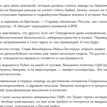
а» для своих компаний, которые должны строить заводы на Украине.
(если Франция раньше не успеет отбить бабки), бизнес сильно не п
 потрохами наркоман и подкаблучник Макрон влезать в историю бои
 и наркоман из Британии — Стармер обозначает Россию, как «неп
угрозу». И обещает наращивать вложение в ВПК.
 чувствовать, что другого пути нет. Определили даже направления,
биологическая безопасность, киберпространство и космос. Перевод
м направлениям и стоит ждать от них провокаций. И они будут.
почти готова. Глава Минобороны Рейха Писториус открыто заявил, 
ые дальнобойные системы уже через несколько недель. По-русски э
м, специалисты вермахта готовятся и настраиваются.
о выразился Рубио на какой-то тусовке: Внешнюю политику США бу
тересы Америки, а не миропорядка, — заявил госсекретарь. Это на
оатлантистам.
равленные в первую очередь на достижение интересов Соединенн
золяционизмом, а здравым смыслом. Америка находится в процесс
шей трансформации мышления в политике.
т салат нытье многих американских СМИ, что Трамп теряет интерес
 вообще разочарован, но при этом требует от конгресса не вводит
в стран, покупающих у России нефть.